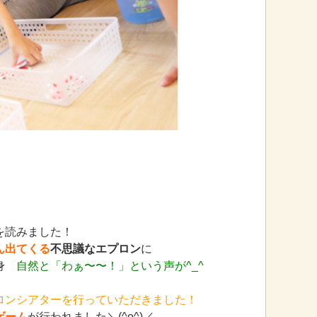
を読みました！
ん出てくる
不思議なエプロン
に
変身
自然と「わぁ〜〜！」という声が^_^
ロンシアターを行っていただきました！
ゲーム
が行われました＼(^o^)／