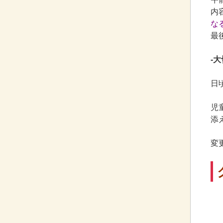
内
な
最
-
日
児
添
変