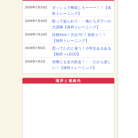
2026年7月23日
ダッシュで奪取しろーーー！！【体
幹トレーニング】
2026年7月16日
取って盗られて・・俺たち天下一の
大泥棒【体幹トレーニング】
2026年7月13日
目標45m！方位75°！発射ァ！！
【体幹トレーニング】
2026年7月6日
思ってたのと違う！小学生あるある
【制作＋LEGO】
2026年7月2日
何事にも全力疾走！・・だから楽し
い！【体幹トレーニング】
場所と連絡先