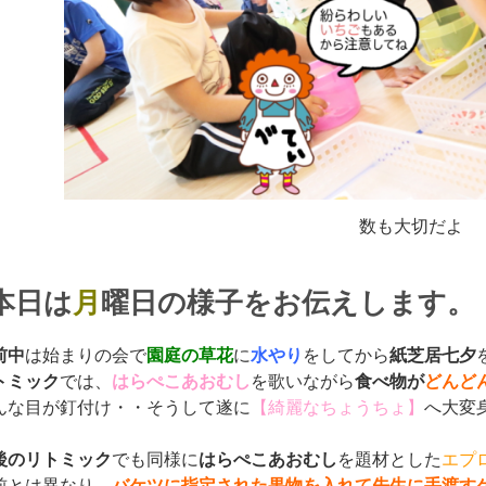
数も大切だよ
本日は
月
曜日の様子をお伝えします。
前中
は始まりの会で
園庭の草花
に
水やり
をしてから
紙芝居七夕
トミック
では、
はらぺこあおむし
を歌いながら
食べ物が
どんど
んな目が釘付け・・そうして遂に
【綺麗なちょうちょ】
へ大
後のリトミック
でも同様に
はらぺこあおむし
を題材とした
エプ
前とは異なり、
バケツに指定された果物を入れて先生に手渡す