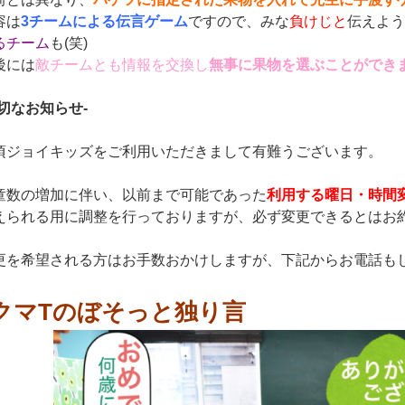
容は
3チームによる伝言ゲーム
ですので、みな
負けじと
伝えよう
るチーム
も(笑)
後には
敵チームとも情報を交換し
無事に果物を選ぶことができ
大切なお知らせ-
頃ジョイキッズをご利用いただきまして有難うございます。
童数の増加に伴い、以前まで可能であった
利用する曜日・時間
えられる用に調整を行っておりますが、必ず変更できるとはお
更を希望される方はお手数おかけしますが、下記からお電話も
クマTのぼそっと独り言