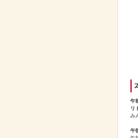
午
リ
み
午
午