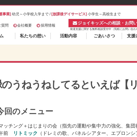
援事業]
幼児～小学校入学まで /
[放課後デイサービス]
小学生～高校生まで
ジョイキッズへの相談・お問
ご質問
会社概要
採用情報
発達支援に関する無料相談受付中（気軽にお問い合わ
ム
私たちの想い
活動内容
ごあいさつ
支援
緑のうねうねしてるといえば【
今回のメニュー
 マッチング＋はじまりの会（指先の運動や集中力の強化、集団
 午前
リトミック
（ドレミの歌、パネルシアター、エプロンシ