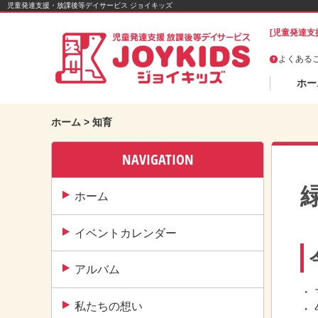
Skip
児童発達支援・放課後等デイサービス ジョイキッズ
to
[児童発達支
content
よくある
ホー
ホーム
>
知育
NAVIGATION
ホーム
イベントカレンダー
アルバム
・
私たちの想い
・