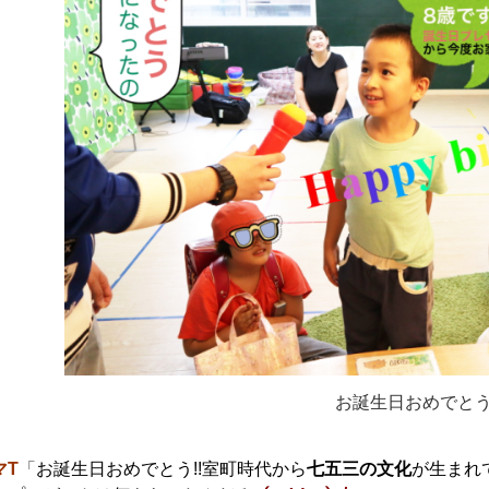
お誕生日おめでと
マT
「
お誕生日おめでとう!!室町時代から
七五三の文化
が生まれ