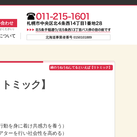
い合わせ
せください）
について
北海道事業者番号 0150101889
緑のうねうねしてるといえば【リトミック】
リトミック】
行動を身に着け共感力を養う）
アターを行い社会性を高める）