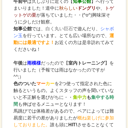
午前中
は久しぶりに近くの【
知事公館
】へ行って
まいりました！道中に
秋らしい
ドングリ
や、
トゲ
ットゲの栗
が落ちていました・・(^o^)興味深そ
うに少しだけ観察。
知事公館
では、
白く丸い巨石
で遊んだり、
シャボ
ン玉
を行っています。とても広い場所なので、
運
動には最適ですよ！
お近くの方は是非訪れてみて
くださいね！
午後
は
雨模様
だったので【
室内トレーニング
】を
行いました（予報では雨はなかったのですが
^^;）
色のついた
マー
カー
を2つ使って指定された色に
触るというもの。よくスタッフの声を聞いていな
いと不正解を選びがちに・・
集中力
も
集中する時
間
も伸ばせるメニューとなります！
馬跳びでは体格差があるので、ペアによっては難
易度に若干の差がありましたが
概ね楽しげに参加
しておりました。
誰も頭に
HIT!
させることなくて