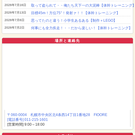
2026年7月16日
取って盗られて・・俺たち天下一の大泥棒【体幹トレーニング
2026年7月13日
目標45m！方位75°！発射ァ！！【体幹トレーニング】
2026年7月6日
思ってたのと違う！小学生あるある【制作＋LEGO】
2026年7月2日
何事にも全力疾走！・・だから楽しい！【体幹トレーニング】
場所と連絡先
〒060-0004 札幌市中央区北4条西14丁目1番地28 FIOORE
[電話番号] 011-215-1601
[営業時間] 9:00～18:00