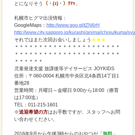
とになりそう
（・(ｪ)・）ｸﾏｯ
」
札幌市ヒグマ出没情報：
GoogleMaps：
http://www.goo.gl/tZN6rH
http://www.city.sapporo.jp/kurashi/animal/choju/kuma/sy
それではまた次回お会いしましょう
★★★
＊＊＊＊＊＊＊＊＊＊＊＊＊＊＊＊＊＊＊＊＊＊
＊＊＊＊＊＊＊＊＊＊＊＊＊＊＊＊＊＊＊＊＊＊
＊＊＊＊＊＊
児童発達支援 放課後等デイサービス JOYKIDS
住所：〒060-0004 札幌市中央区北4条西14丁目1
番地28
営業時間：月曜日～金曜日 9:00から18:00（療育
は17:00迄）
TEL：011-215-1601
※
送迎希望の方
はお手数ですが、スタッフへお問
い合わせください。
2016年9月から午後3時からのおやつが「
無料
」