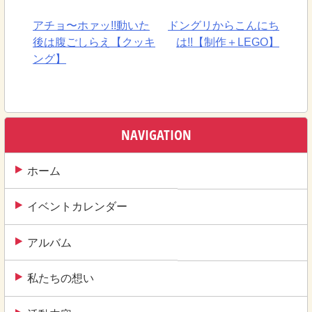
アチョ〜ホァッ!!動いた
ドングリからこんにち
投
後は腹ごしらえ【クッキ
は!!【制作＋LEGO】
稿
ング】
ナ
ビ
ゲ
NAVIGATION
ー
ホーム
シ
ョ
イベントカレンダー
ン
アルバム
私たちの想い