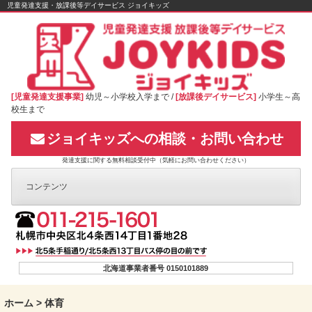
Skip
児童発達支援・放課後等デイサービス ジョイキッズ
to
content
[児童発達支援事業]
幼児～小学校入学まで /
[放課後デイサービス]
小学生～高
校生まで
ジョイキッズへの相談・お問い合わせ
発達支援に関する無料相談受付中（気軽にお問い合わせください）
コンテンツ
北海道事業者番号 0150101889
ホーム
>
体育