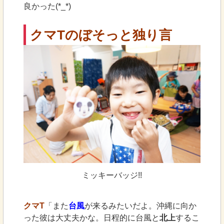
良かった(*_*)
クマTのぼそっと独り言
ミッキーバッジ!!
クマT
「また
台風
が来るみたいだよ。沖縄に向か
った彼は大丈夫かな。日程的に台風と
北上
するこ