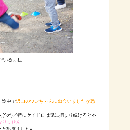
がいるよね
。途中で
沢山のワンちゃんに出会いましたが恐
(^o^)／特にケイドロは鬼に捕まり続けると不
なりません
・・
とが出来ましたv