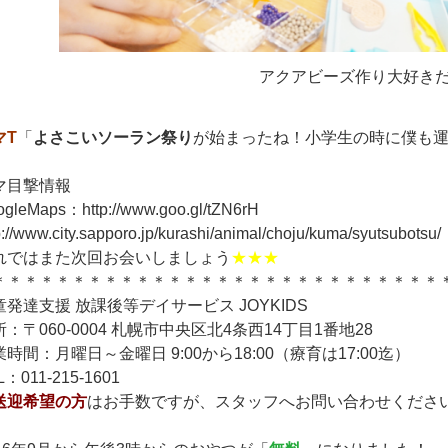
アクアビーズ作り大好き
マT
「
よさこいソーラン祭り
が始まったね！小学生の時に僕も
マ目撃情報
gleMaps：http://www.goo.gl/tZN6rH
p://www.city.sapporo.jp/kurashi/animal/choju/kuma/syutsubotsu/
れではまた次回お会いしましょう
★★★
＊＊＊＊＊＊＊＊＊＊＊＊＊＊＊＊＊＊＊＊＊＊＊＊＊＊＊＊
童発達支援 放課後等デイサービス JOYKIDS
：〒060-0004 札幌市中央区北4条西14丁目1番地28
時間：月曜日～金曜日 9:00から18:00（療育は17:00迄）
L：011-215-1601
送迎希望の方
はお手数ですが、スタッフへお問い合わせくださ