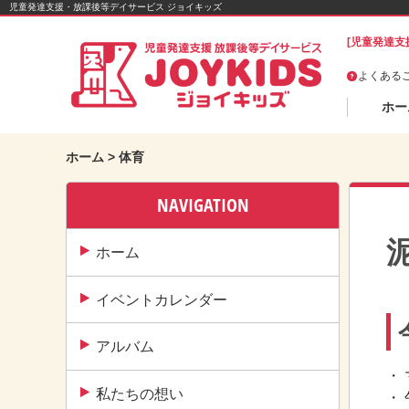
Skip
児童発達支援・放課後等デイサービス ジョイキッズ
to
[児童発達支
content
よくある
ホー
ホーム
>
体育
NAVIGATION
ホーム
イベントカレンダー
アルバム
・
私たちの想い
・