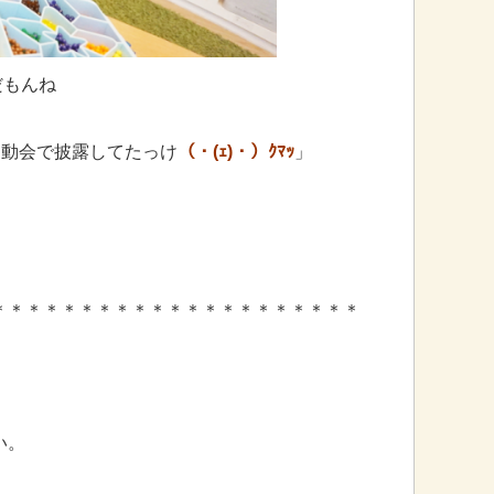
だもんね
運動会で披露してたっけ
（・(ｪ)・）ｸﾏｯ
」
＊＊＊＊＊＊＊＊＊＊＊＊＊＊＊＊＊＊＊＊＊
い。