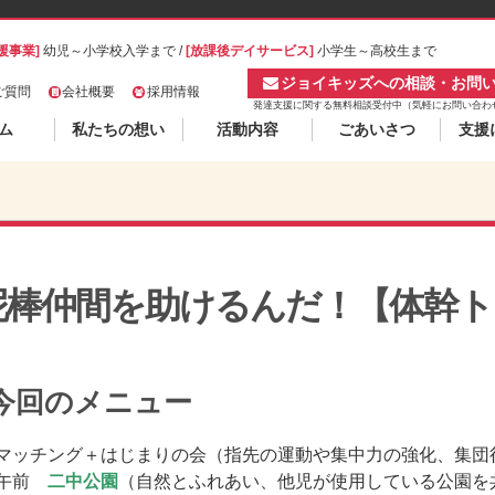
援事業]
幼児～小学校入学まで /
[放課後デイサービス]
小学生～高校生まで
ジョイキッズへの相談・お問
ご質問
会社概要
採用情報
発達支援に関する無料相談受付中（気軽にお問い合わ
ム
私たちの想い
活動内容
ごあいさつ
支援
泥棒仲間を助けるんだ！【体幹ト
今回のメニュー
 マッチング＋はじまりの会（指先の運動や集中力の強化、集団
 午前
二中公園
（自然とふれあい、他児が使用している公園を