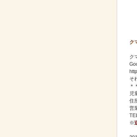
ク
ク
Goo
htt
そ
＊
児
住所
営業
TE
※