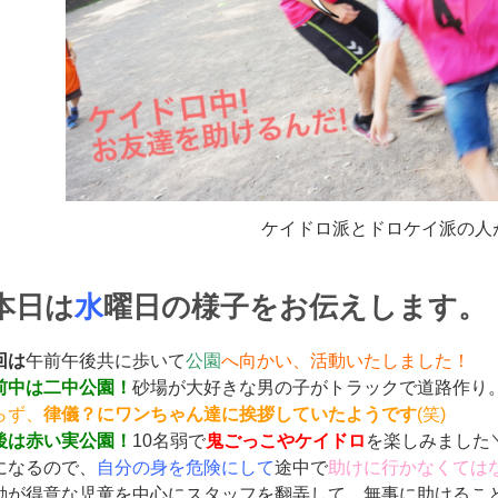
ケイドロ派とドロケイ派の人
本日は
水
曜日の様子をお伝えします。
回は
午前午後共に歩いて
公園
へ向かい、活動いたしました！
前中は二中公園！
砂場が大好きな男の子がトラックで道路作り
らず、
律儀？にワンちゃん達に挨拶していたようです
(笑)
後は赤い実公園！
10名弱で
鬼ごっこやケイドロ
を楽しみました＼
になるので、
自分の身を危険にして
途中で
助けに行かなくては
動が得意な児童を中心にスタッフを翻弄して、無事に助けるこ