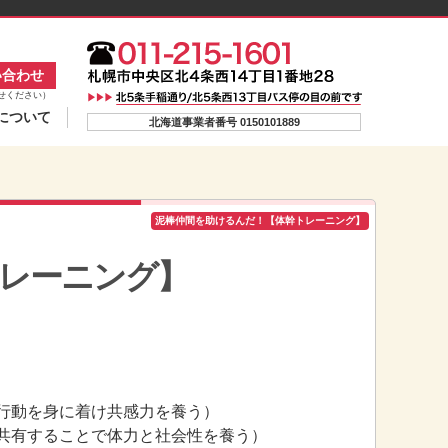
い合わせ
せください）
について
北海道事業者番号 0150101889
泥棒仲間を助けるんだ！【体幹トレーニング】
レーニング】
行動を身に着け共感力を養う）
共有することで体力と社会性を養う）