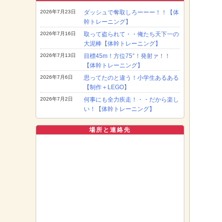
2026年7月23日
ダッシュで奪取しろーーー！！【体
幹トレーニング】
2026年7月16日
取って盗られて・・俺たち天下一の
大泥棒【体幹トレーニング】
2026年7月13日
目標45m！方位75°！発射ァ！！
【体幹トレーニング】
2026年7月6日
思ってたのと違う！小学生あるある
【制作＋LEGO】
2026年7月2日
何事にも全力疾走！・・だから楽し
い！【体幹トレーニング】
場所と連絡先