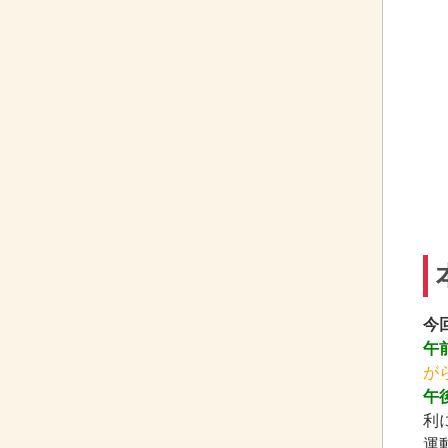
今
午
が
午
利
運