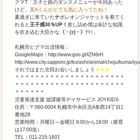
クマT「王子と姫のダンスメニューが今回あった
けど、
某Aくんがとても気に入ってたね！
夏過ぎに来ていた
ナ
ポレオンジャケットを着てく
れると
王子感30％UP！
差し詰め僕は余計な知識
を吹き込む大臣かな
（・(ｪ)・）
ｸﾏｯ
」
札幌市ヒグマ出没情報：
GoogleMaps：http://www.goo.gl/tZN6rH
http://www.city.sapporo.jp/kurashi/animal/choju/kuma/sy
それではまた次回お会いしましょう
★★★
＊＊＊＊＊＊＊＊＊＊＊＊＊＊＊＊＊＊＊＊＊＊
＊＊＊＊＊＊＊＊＊＊＊＊＊＊＊＊＊＊＊＊＊＊
＊＊＊＊＊＊
児童発達支援 放課後等デイサービス JOYKIDS
住所：〒060-0004 札幌市中央区北4条西14丁目1
番地28
営業時間：月曜日～金曜日 9:00から18:00（療育
は17:00迄）
TEL：011-215-1601