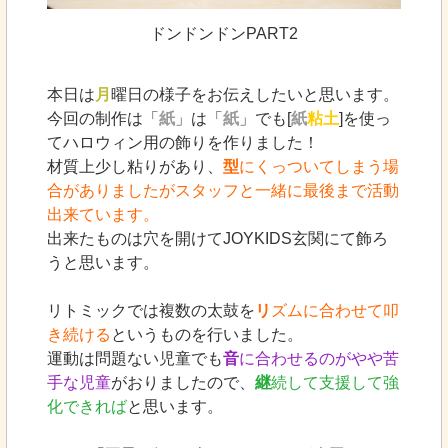
ドンドンドンPART2
本日は
月
曜日の様子をお伝えしたいと思います。
今回の制作は「
紙
」は「
紙
」でも[
紙
粘土
]を使っ
てハロウィン用の飾りを作りました！
材質上少し粘りがあり、
型
にくっついてしまう場
合がありましたがスタッフと一緒に最後まで活動
出来ています。
出来たものは穴を開けてJOYKIDS玄関にて飾ろ
うと思います。
リトミックでは複数の太鼓を
リ
ズムに合わせて叩
き続ける
というものを行いました。
運動は問題ない児童でも
音
に合わせるのがやや苦
手な児童
がおりましたので、
継
続して支援して強
化できれば
と思います。