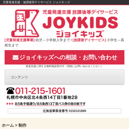
Skip
児童発達支援・放課後等デイサービス ジョイキッズ
to
content
[児童発達支援事業]
幼児～小学校入学まで /
[放課後デイサービス]
小学生～高
校生まで
ジョイキッズへの相談・お問い合わせ
発達支援に関する無料相談受付中（気軽にお問い合わせください）
コンテンツ
北海道事業者番号 0150101889
ホーム
>
制作