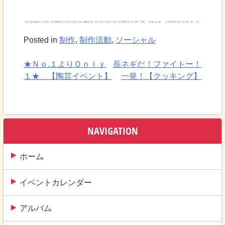
Posted in
制作
,
制作活動
,
ソーシャル
★Ｎｏ.１よりＯｎｌｙ
長ネギだ！ファイトー！
投
１★ 【陶芸イベント】
一発！【クッキング】
稿
ナ
ビ
NAVIGATION
ゲ
ー
ホーム
シ
イベントカレンダー
ョ
ン
アルバム