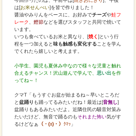
今回作ったのは、午前中は[
焼きおにぎり
]、午後
は[
お米せんべい
]を皆で作りました！
醤油やみりんをベースに、お好みで
チーズ
や
鮭フ
レーク
、
鰹節
などを選びスタッフと共同で焼いて
います。
いつも食べているお米と異なり、[
焼く
]という行
程を一つ加えると
味も触感も変化する
ことを学ん
でくれたら嬉しいと考えます。
小学生、園児も夏休み中なので様々な児童と触れ
合えるチャンス！沢山遊んで学んで、
思い出
を作
ってね～！
クマT「もうすぐお盆が始まるね～早いところだ
と
盆踊り
も踊ってるみたいだね！最近は[
音無し
]
盆踊りもあるみたいだよ。近隣住民の騒音対策み
たいだけど、無音で踊るのも
それまた怖い
気がす
るけどなぁ
（・(ｪ)・）
ｸﾏｯ
」