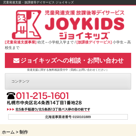
Skip
児童発達支援・放課後等デイサービス ジョイキッズ
to
content
[児童発達支援事業]
幼児～小学校入学まで /
[放課後デイサービス]
小学生～高
校生まで
ジョイキッズへの相談・お問い合わせ
発達支援に関する無料相談受付中（気軽にお問い合わせください）
コンテンツ
北海道事業者番号 0150101889
ホーム
>
制作