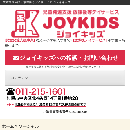
Skip
児童発達支援・放課後等デイサービス ジョイキッズ
to
content
[児童発達支援事業]
幼児～小学校入学まで /
[放課後デイサービス]
小学生～高
校生まで
ジョイキッズへの相談・お問い合わせ
発達支援に関する無料相談受付中（気軽にお問い合わせください）
コンテンツ
北海道事業者番号 0150101889
ホーム
>
ソーシャル