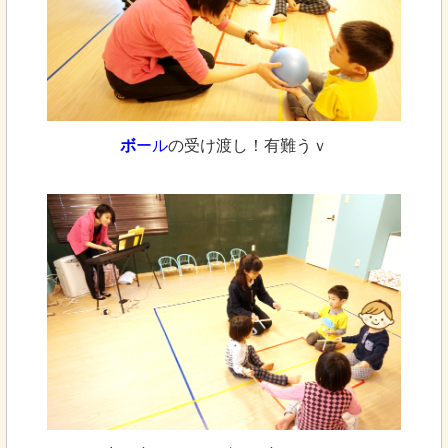
ボ
ール
の受け渡し！有難うｖ