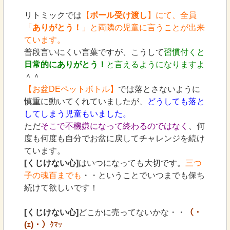
リトミックでは
【
ボール受け渡し
】にて、全員
「
ありがとう！
」と両隣の児童に言うことが出来
ています。
普段言いにくい言葉ですが、こうして
習慣付くと
日常的にありがとう！
と言えるようになりますよ
＾＾
【お盆DEペットボトル】
では落とさないように
慎重に動いてくれていましたが、
どうしても落と
してしまう児童もいました。
ただ
そこで不機嫌になって終わるのではなく
、何
度も何度も自分でお盆に戻してチャレンジを続け
ています。
[くじけない心]
はいつになっても大切です。
三つ
子の魂百までも
・・ということでいつまでも保ち
続けて欲しいです！
[くじけない心]
どこかに売ってないかな・・
（・
(ｪ)・）
ｸﾏｯ