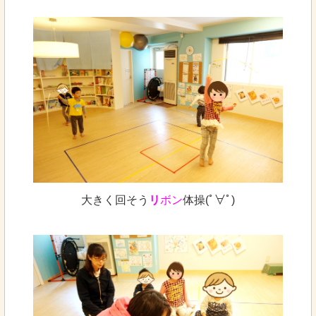
大きく回そう
リ
ボン
体操(ﾟ∀ﾟ)