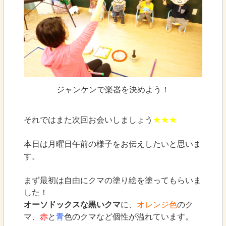
ジャンケンで楽器を決めよう！
それではまた次回お会いしましょう
★★★
本日は月曜日午前の様子をお伝えしたいと思いま
す。
まず最初は自由にクマの塗り絵を塗ってもらいま
した！
オーソドックスな黒いクマ
に、
オレンジ色
のク
マ、
赤
と
青
色のクマなど個性が溢れています。