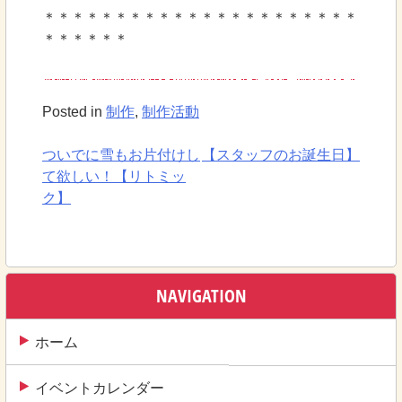
＊＊＊＊＊＊＊＊＊＊＊＊＊＊＊＊＊＊＊＊＊＊
＊＊＊＊＊＊
Posted in
制作
,
制作活動
ついでに雪もお片付けし
【スタッフのお誕生日】
投
て欲しい！【リトミッ
稿
ク】
ナ
ビ
ゲ
NAVIGATION
ー
ホーム
シ
ョ
イベントカレンダー