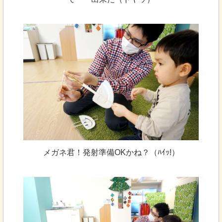
メガネ君！発射準備OKかね？（ﾊｲｯ!）