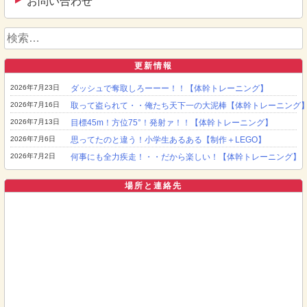
お問い合わせ
検
索:
更新情報
2026年7月23日
ダッシュで奪取しろーーー！！【体幹トレーニング】
2026年7月16日
取って盗られて・・俺たち天下一の大泥棒【体幹トレーニング
2026年7月13日
目標45m！方位75°！発射ァ！！【体幹トレーニング】
2026年7月6日
思ってたのと違う！小学生あるある【制作＋LEGO】
2026年7月2日
何事にも全力疾走！・・だから楽しい！【体幹トレーニング】
場所と連絡先