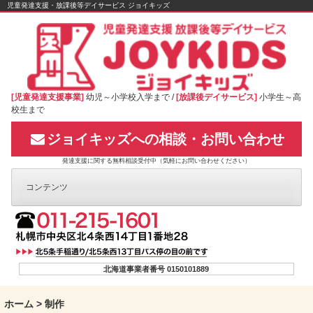
Skip
児童発達支援・放課後等デイサービス ジョイキッズ
to
content
[児童発達支援事業]
幼児～小学校入学まで /
[放課後デイサービス]
小学生～高
校生まで
ジョイキッズへの相談・お問い合わせ
発達支援に関する無料相談受付中（気軽にお問い合わせください）
コンテンツ
北海道事業者番号 0150101889
ホーム
>
制作