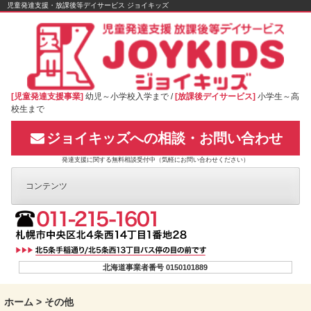
Skip
児童発達支援・放課後等デイサービス ジョイキッズ
to
content
[児童発達支援事業]
幼児～小学校入学まで /
[放課後デイサービス]
小学生～高
校生まで
ジョイキッズへの相談・お問い合わせ
発達支援に関する無料相談受付中（気軽にお問い合わせください）
コンテンツ
北海道事業者番号 0150101889
ホーム
>
その他