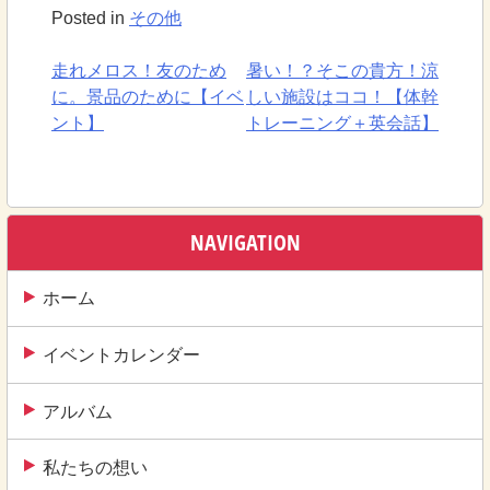
Posted in
その他
走れメロス！友のため
暑い！？そこの貴方！涼
投
に。景品のために【イベ
しい施設はココ！【体幹
稿
ント】
トレーニング＋英会話】
ナ
ビ
ゲ
NAVIGATION
ー
ホーム
シ
ョ
イベントカレンダー
ン
アルバム
私たちの想い