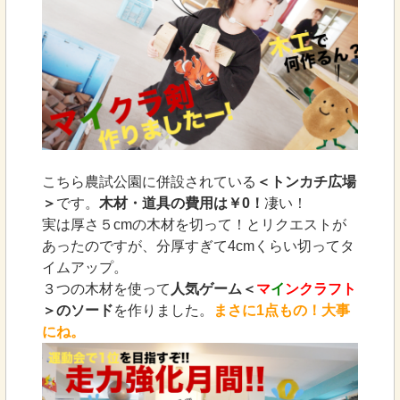
こちら農試公園に併設されている
＜トンカチ広場
＞
です。
木材・道具の費用は￥0！
凄い！
実は厚さ５cmの木材を切って！とリクエストが
あったのですが、分厚すぎて4cmくらい切ってタ
イムアップ。
３つの木材を使って
人気ゲーム＜
マ
イ
ンクラフト
＞のソード
を作りました。
まさに1点もの！大事
にね。