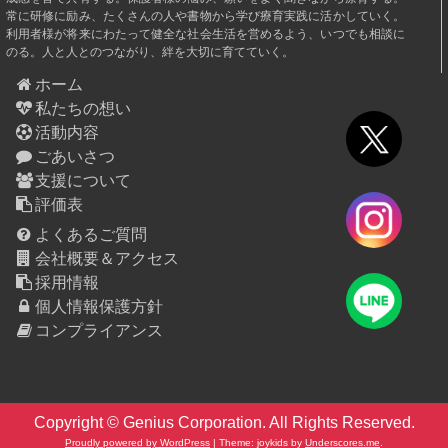
常に研修に励み、たくさんの人や書物から学び療育実践に活かしていく。
利用者様が将来にわたって健全な社会生活を営めるよう、いつでも相談に
のる。人と人とのつながり、絆を大切に育てていく。
ホーム
私たちの想い
活動内容
ごあいさつ
支援について
評価表
よくあるご質問
会社概要＆アクセス
採用情報
個人情報保護方針
コンプライアンス
Copyright © Genius Corporation. All Rights Reserved.
Proudly powered by WordPress
|
Theme: joykids by
Underscores.me
.