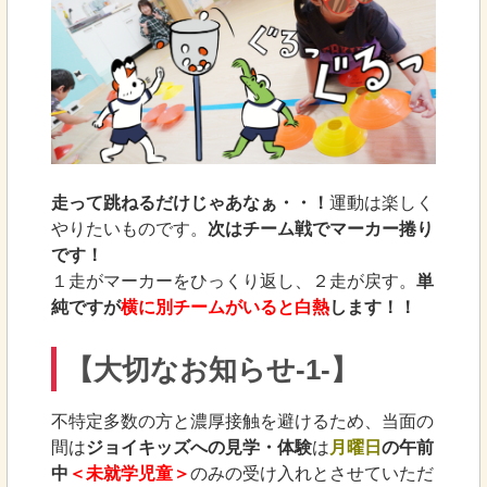
走って跳ねるだけじゃあなぁ・・！
運動は楽しく
やりたいものです。
次はチーム戦でマーカー捲り
です！
１走がマーカーをひっくり返し、２走が戻す。
単
純ですが
横に別チームがいると白熱
します！！
【大切なお知らせ-1-】
不特定多数の方と濃厚接触を避けるため、当面の
間は
ジョイキッズへの見学・体験
は
月曜日
の午前
中
＜未就学児童＞
のみの受け入れとさせていただ