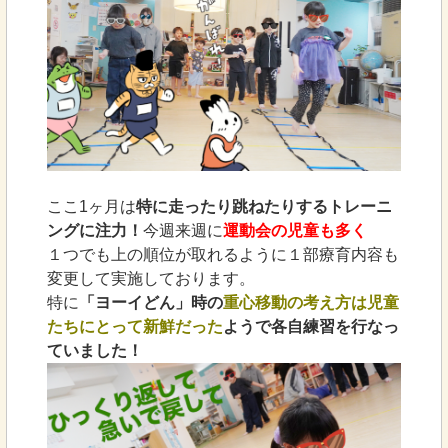
ここ1ヶ月は
特に走ったり跳ねたりするトレーニ
ングに注力！
今週来週に
運動会の児童も多く
１つでも上の順位が取れるように１部療育内容も
変更して実施しております。
特に
「ヨーイどん」時の
重心移動の考え方は児童
たちにとって新鮮だった
ようで各自練習を行なっ
ていました！