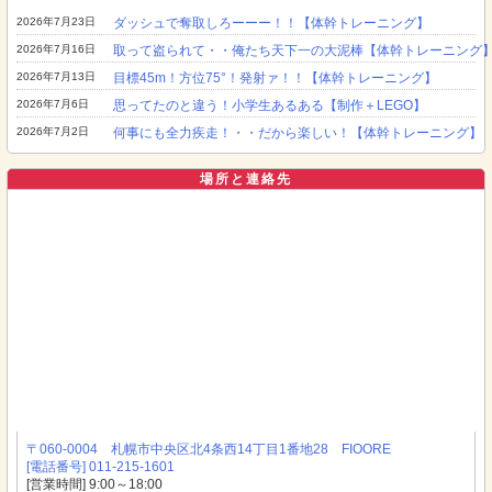
2026年7月23日
ダッシュで奪取しろーーー！！【体幹トレーニング】
2026年7月16日
取って盗られて・・俺たち天下一の大泥棒【体幹トレーニング
2026年7月13日
目標45m！方位75°！発射ァ！！【体幹トレーニング】
2026年7月6日
思ってたのと違う！小学生あるある【制作＋LEGO】
2026年7月2日
何事にも全力疾走！・・だから楽しい！【体幹トレーニング】
場所と連絡先
〒060-0004 札幌市中央区北4条西14丁目1番地28 FIOORE
[電話番号] 011-215-1601
[営業時間] 9:00～18:00