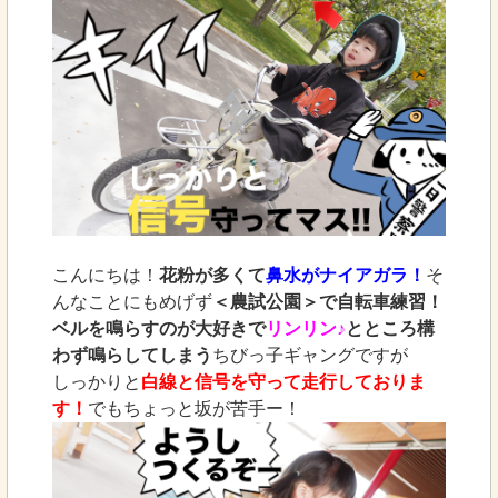
こんにちは！
花粉が多くて
鼻水がナイアガラ！
そ
んなことにもめげず
＜農試公園＞で自転車練習！
ベルを鳴らすのが大好きで
リンリン♪
とところ構
わず鳴らしてしまう
ちびっ子ギャングですが
しっかりと
白線と信号を守って走行しておりま
す！
でもちょっと坂が苦手ー！