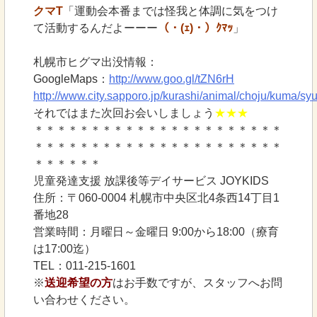
クマT
「運動会本番までは怪我と体調に気をつけ
て活動するんだよーーー
（・(ｪ)・）ｸﾏｯ
」
札幌市ヒグマ出没情報：
GoogleMaps：
http://www.goo.gl/tZN6rH
http://www.city.sapporo.jp/kurashi/animal/choju/kuma/sy
それではまた次回お会いしましょう
★★★
＊＊＊＊＊＊＊＊＊＊＊＊＊＊＊＊＊＊＊＊＊＊
＊＊＊＊＊＊＊＊＊＊＊＊＊＊＊＊＊＊＊＊＊＊
＊＊＊＊＊＊
児童発達支援 放課後等デイサービス JOYKIDS
住所：〒060-0004 札幌市中央区北4条西14丁目1
番地28
営業時間：月曜日～金曜日 9:00から18:00（療育
は17:00迄）
TEL：011-215-1601
※
送迎希望の方
はお手数ですが、スタッフへお問
い合わせください。