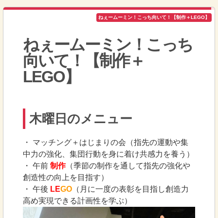
ねぇームーミン！こっち向いて！【制作＋LEGO】
ねぇームーミン！こっち
向いて！【制作＋
LEGO】
木曜日のメニュー
・ マッチング＋はじまりの会（指先の運動や集
中力の強化、集団行動を身に着け共感力を養う）
・ 午前
制作
（季節の制作を通して指先の強化や
創造性の向上を目指す）
・ 午後
LE
GO
（月に一度の表彰を目指し創造力
高め実現できる計画性を学ぶ）