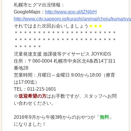
札幌市ヒグマ出没情報：
GoogleMaps：
http://www.goo.gl/tZN6rH
http://www.city.sapporo.jp/kurashi/animal/choju/kuma/sy
それではまた次回お会いしましょう
★★★
＊＊＊＊＊＊＊＊＊＊＊＊＊＊＊＊＊＊＊＊＊＊
＊＊＊＊＊＊＊＊＊＊＊＊＊＊＊＊＊＊＊＊＊＊
＊＊＊＊＊＊
児童発達支援 放課後等デイサービス JOYKIDS
住所：〒060-0004 札幌市中央区北4条西14丁目1
番地28
営業時間：月曜日～金曜日 9:00から18:00（療育
は17:00迄）
TEL：011-215-1601
※
送迎希望の方
はお手数ですが、スタッフへお問
い合わせください。
2016年9月から午後3時からのおやつが「
無料
」
になりました！