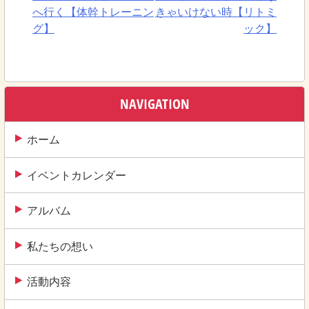
投
へ行く【体幹トレーニン
きゃいけない時【リトミ
稿
グ】
ック】
ナ
ビ
ゲ
NAVIGATION
ー
ホーム
シ
ョ
イベントカレンダー
ン
アルバム
私たちの想い
活動内容