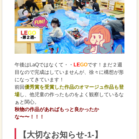
午後はLaQではなくて・・
LE
GO
です！まだ２週
目なので完成はしていませんが、徐々に構想が形
になってきています！
前回
優秀賞を受賞した作品のオマージュ作品も登
場
し、他児童の作ったものをよく観察しているな
ぁと関心。
秋物の作品があればもっと良かったか
な〜〜！！！
【大切なお知らせ-1-】