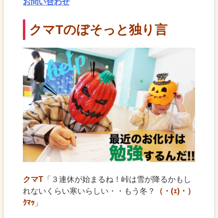
お問い合わせ
クマTのぼそっと独り言
クマT
「３連休が始まるね！峠は雪が降るかもし
れないくらい寒いらしい・・もう冬？
（・(ｪ)・）
ｸﾏｯ
」