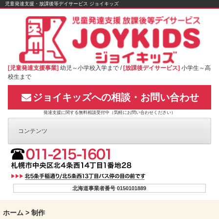
Skip
児童発達支援・放課後等デイサービス ジョイキッズ
to
content
[児童発達支援事業]
幼児～小学校入学まで /
[放課後デイサービス]
小学生～高
校生まで
ジョイキッズへの相談・お問い合わせ
発達支援に関する無料相談受付中（気軽にお問い合わせください）
コンテンツ
北海道事業者番号 0150101889
ホーム
>
制作