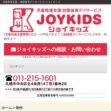
Skip
児童発達支援・放課後等デイサービス ジョイキッズ
to
content
[児童発達支援事業]
幼児～小学校入学まで /
[放課後デイサービス]
小学生～高
校生まで
ジョイキッズへの相談・お問い合わせ
発達支援に関する無料相談受付中（気軽にお問い合わせください）
コンテンツ
北海道事業者番号 0150101889
ホーム
>
制作