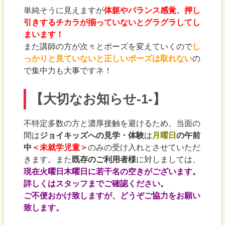
単純そうに見えますが
体躯やバランス感覚、押し
引きするチカラが揃っていないとグラグラしてし
まいます！
また講師の方が次々とポーズを変えていくので
し
っかりと見ていないと正しいポーズは取れない
の
で集中力も大事ですネ！
【大切なお知らせ-1-】
不特定多数の方と濃厚接触を避けるため、当面の
間は
ジョイキッズへの見学・体験
は
月曜日
の午前
中
＜未就学児童＞
のみの受け入れとさせていただ
きます。また
既存のご利用者様
に対しましては、
現在火曜日木曜日に若干名の空きがございます。
詳しくはスタッフまでご確認ください。
ご不便おかけ致しますが、どうぞご協力をお願い
致します。