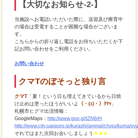
【大切なお知らせ-2-】
当施設へお電話いただいた際に、送迎及び療育中
の場合は受電することが困難な場合がございま
す。
こちらからの折り返し電話をお待ちいただくか下
記お問い合わせをご利用ください。
お問い合わせ
クマTのぼそっと独り言
クマT
「夏！という日も増えてきているから日焼
け止めは塗ったほうがいいよ
（・(ｪ)・）ｸﾏｯ
」
札幌市ヒグマ出没情報：
GoogleMaps：
http://www.goo.gl/tZN6rH
http://www.city.sapporo.jp/kurashi/animal/choju/kuma/sy
それではまた次回お会いしましょう
★★★