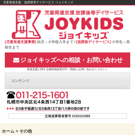
Skip
児童発達支援・放課後等デイサービス ジョイキッズ
to
content
[児童発達支援事業]
幼児～小学校入学まで /
[放課後デイサービス]
小学生～高
校生まで
ジョイキッズへの相談・お問い合わせ
発達支援に関する無料相談受付中（気軽にお問い合わせください）
コンテンツ
北海道事業者番号 0150101889
ホーム
>
その他