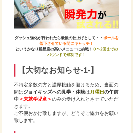
ダッシュ強化が行われたら最後の仕上げとして・・
ボールを
落下させている間にキャッチ！
というかなり難易度の高いメニューに挑戦！
０〜2回までの
バウンドで成功です！
【大切なお知らせ-1-】
不特定多数の方と濃厚接触を避けるため、当面の
間は
ジョイキッズへの見学・体験
は
月曜日
の午前
中
＜未就学児童＞
のみの受け入れとさせていただ
きます。
ご不便おかけ致しますが、どうぞご協力をお願い
致します。