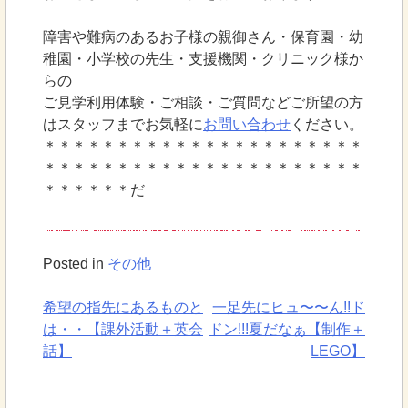
障害や難病のあるお子様の親御さん・保育園・幼
稚園・小学校の先生・支援機関・クリニック様か
らの
ご見学利用体験・ご相談・ご質問などご所望の方
はスタッフまでお気軽に
お問い合わせ
ください。
＊＊＊＊＊＊＊＊＊＊＊＊＊＊＊＊＊＊＊＊＊＊
＊＊＊＊＊＊＊＊＊＊＊＊＊＊＊＊＊＊＊＊＊＊
＊＊＊＊＊＊だ
Posted in
その他
希望の指先にあるものと
一足先にヒュ〜〜ん!!ド
投
は・・【課外活動＋英会
ドン!!!夏だなぁ【制作＋
稿
話】
LEGO】
ナ