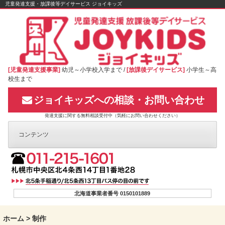
Skip
児童発達支援・放課後等デイサービス ジョイキッズ
to
content
[児童発達支援事業]
幼児～小学校入学まで /
[放課後デイサービス]
小学生～高
校生まで
ジョイキッズへの相談・お問い合わせ
発達支援に関する無料相談受付中（気軽にお問い合わせください）
コンテンツ
北海道事業者番号 0150101889
ホーム
>
制作