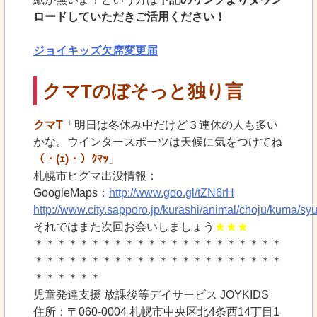
ロードしていただきご活用ください！
ジョイキッズ欠席変更届
クマTのぼそっと独り言
クマT
「明日は冬休み中だけど３連休の人も多い
かな。ウインタースポーツは天候に気をつけてね
（・(ｪ)・）ｸﾏｯ
」
札幌市ヒグマ出没情報：
GoogleMaps：
http://www.goo.gl/tZN6rH
http://www.city.sapporo.jp/kurashi/animal/choju/kuma/sy
それではまた次回お会いしましょう
★★★
＊＊＊＊＊＊＊＊＊＊＊＊＊＊＊＊＊＊＊＊＊＊
＊＊＊＊＊＊＊＊＊＊＊＊＊＊＊＊＊＊＊＊＊＊
＊＊＊＊＊＊
児童発達支援 放課後等デイサービス JOYKIDS
住所：〒060-0004 札幌市中央区北4条西14丁目1