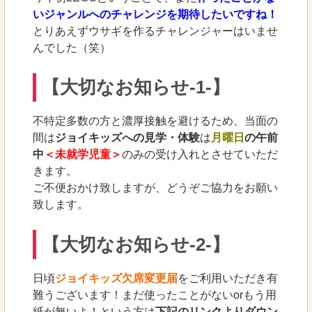
いジャンルへのチャレンジを期待したいですね！
とりあえずウサギを作るチャレンジャーはいませ
んでした（笑）
【大切なお知らせ-1-】
不特定多数の方と濃厚接触を避けるため、当面の
間は
ジョイキッズへの見学・体験
は
月曜日
の午前
中
＜未就学児童＞
のみの受け入れとさせていただ
きます。
ご不便おかけ致しますが、どうぞご協力をお願い
致します。
【大切なお知らせ-2-】
日頃
ジョイキッズ欠席変更届
をご利用いただき有
難うございます！まだ使ったことがないorもう用
紙が無いよ！という方は
下記のリンクよりダウン