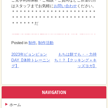
ご見学利用体験・ご相談・ご質問などご所望の方
はスタッフまでお気軽に
お問い合わせ
ください。
＊＊＊＊＊＊＊＊＊＊＊＊＊＊＊＊＊＊＊＊＊＊
＊＊＊＊＊＊＊＊＊＊＊＊＊＊＊＊＊＊＊＊＊＊
＊＊＊＊＊＊だ
Posted in
制作
,
制作活動
2023年ピョンピョン
もちは餅でも・・力持
投
DAY【体幹トレーニン
ち！？【クッキング＋キ
稿
グ】
ッズヨガ】
ナ
ビ
ゲ
NAVIGATION
ー
ホーム