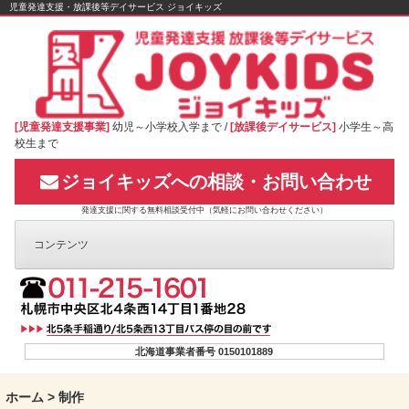
Skip
児童発達支援・放課後等デイサービス ジョイキッズ
to
content
[児童発達支援事業]
幼児～小学校入学まで /
[放課後デイサービス]
小学生～高
校生まで
ジョイキッズへの相談・お問い合わせ
発達支援に関する無料相談受付中（気軽にお問い合わせください）
コンテンツ
北海道事業者番号 0150101889
ホーム
>
制作