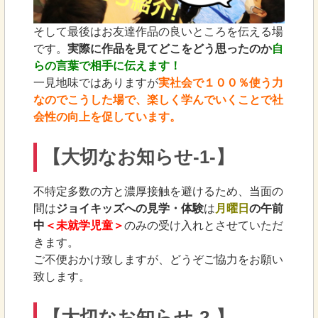
そして最後はお友達作品の良いところを伝える場
です。
実際に作品を見てどこをどう思ったのか
自
らの言葉で相手に伝えます！
一見地味ではありますが
実社会で１００％使う力
なのでこうした場で、楽しく学んでいくことで社
会性の向上を促しています。
【大切なお知らせ-1-】
不特定多数の方と濃厚接触を避けるため、当面の
間は
ジョイキッズへの見学・体験
は
月曜日
の午前
中
＜未就学児童＞
のみの受け入れとさせていただ
きます。
ご不便おかけ致しますが、どうぞご協力をお願い
致します。
【大切なお知らせ-2-】