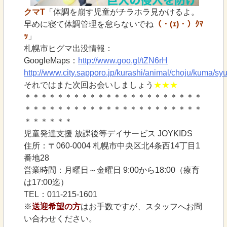
クマT
「体調を崩す児童がチラホラ見かけるよ。
早めに寝て体調管理を怠らないでね
（・(ｪ)・）ｸﾏ
ｯ
」
札幌市ヒグマ出没情報：
GoogleMaps：
http://www.goo.gl/tZN6rH
http://www.city.sapporo.jp/kurashi/animal/choju/kuma/sy
それではまた次回お会いしましょう
★★★
＊＊＊＊＊＊＊＊＊＊＊＊＊＊＊＊＊＊＊＊＊＊
＊＊＊＊＊＊＊＊＊＊＊＊＊＊＊＊＊＊＊＊＊＊
＊＊＊＊＊＊
児童発達支援 放課後等デイサービス JOYKIDS
住所：〒060-0004 札幌市中央区北4条西14丁目1
番地28
営業時間：月曜日～金曜日 9:00から18:00（療育
は17:00迄）
TEL：011-215-1601
※
送迎希望の方
はお手数ですが、スタッフへお問
い合わせください。