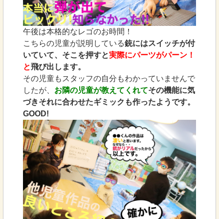
午後は本格的なレゴのお時間！
こちらの児童が説明している
銃にはスイッチが付
いていて、そこを押すと
実際にパーツがパーン！
と
飛び出します。
その児童もスタッフの自分もわかっていませんで
したが、
お隣の児童が教えてくれて
その機能に気
づきそれに合わせたギミックも作ったようです。
GOOD!