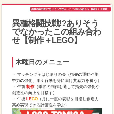
異種格闘技戦!?ありそうでなかったこの組み合わせ【制作＋LEGO】
異種格闘技戦!?ありそう
でなかったこの組み合わ
せ【制作＋LEGO】
木曜日のメニュー
・ マッチング＋はじまりの会（指先の運動や集
中力の強化、集団行動を身に着け共感力を養う）
・ 午前
制作
（季節の制作を通して指先の強化や
創造性の向上を目指す）
・ 午後
LE
GO
（月に一度の表彰を目指し創造力
高め実現できる計画性を学ぶ）