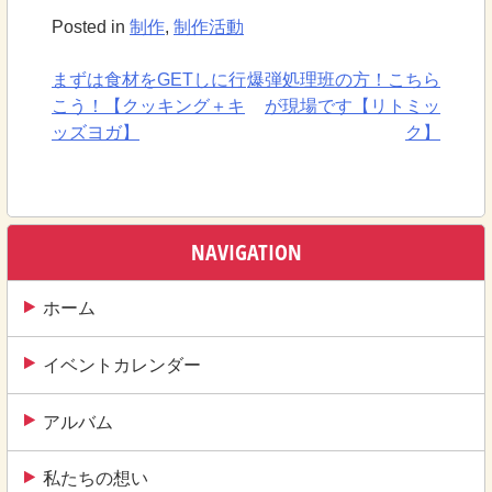
Posted in
制作
,
制作活動
まずは食材をGETしに行
爆弾処理班の方！こちら
投
こう！【クッキング＋キ
が現場です【リトミッ
稿
ッズヨガ】
ク】
ナ
ビ
ゲ
NAVIGATION
ー
ホーム
シ
ョ
イベントカレンダー
ン
アルバム
私たちの想い