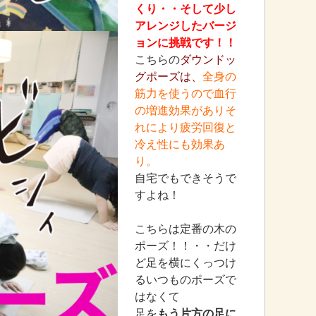
くり・・そして少し
アレンジしたバージ
ョンに挑戦です！！
こちらの
ダウンドッ
グポーズは、
全身の
筋力を使うので血行
の増進効果がありそ
れにより疲労回復と
冷え性にも効果あ
り。
自宅でもできそうで
すよね！
こちらは定番の木の
ポーズ！！・・だけ
ど足を横にくっつけ
るいつものポーズで
はなくて
足を
もう片方の足に