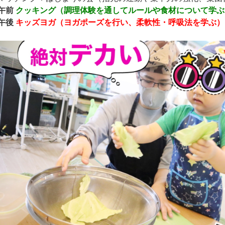
 午前
クッキング
（調理体験を通してルールや食材について学ぶ
 午後
キッズヨガ（ヨガポーズを行い、柔軟性・呼吸法を学ぶ）