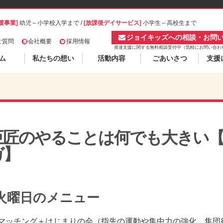
援事業]
幼児～小学校入学まで /
[放課後デイサービス]
小学生～高校生まで
ジョイキッズへの相談・お問
ご質問
会社概要
採用情報
発達支援に関する無料相談受付中（気軽にお問い合わ
ム
私たちの想い
活動内容
ごあいさつ
支援
巨匠のやることは何でも大きい
ガ】
火曜日のメニュー
 マッチング＋はじまりの会（指先の運動や集中力の強化、集団