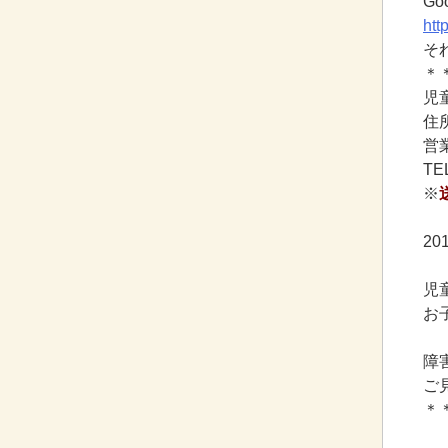
Go
htt
そ
＊
児
住所
営業
TE
※
2
児
お
障
ご
＊