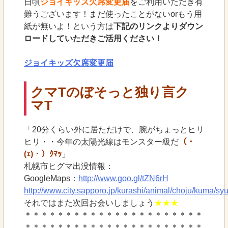
日頃
ジョイキッズ欠席変更届
をご利用いただき有
難うございます！まだ使ったことがないorもう用
紙が無いよ！という方は
下記のリンクよりダウン
ロードしていただきご活用ください！
ジョイキッズ欠席変更届
クマTのぼそっと独り言
ク
マT
「20分くらい外に居ただけで、腕がちょっとヒリ
ヒリ・・今年の太陽光線はモンスター級だ
（・
(ｪ)・）ｸﾏｯ
」
札幌市ヒグマ出没情報：
GoogleMaps：
http://www.goo.gl/tZN6rH
http://www.city.sapporo.jp/kurashi/animal/choju/kuma/sy
それではまた次回お会いしましょう
★★★
＊＊＊＊＊＊＊＊＊＊＊＊＊＊＊＊＊＊＊＊＊＊
＊＊＊＊＊＊＊＊＊＊＊＊＊＊＊＊＊＊＊＊＊＊