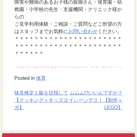
障害や難病のあるお子様の親御さん・保育園・幼
稚園・小学校の先生・支援機関・クリニック様か
らの
ご見学利用体験・ご相談・ご質問などご所望の方
はスタッフまでお気軽に
お問い合わせ
ください。
＊＊＊＊＊＊＊＊＊＊＊＊＊＊＊＊＊＊＊＊＊＊
＊＊＊＊＊＊＊＊＊＊＊＊＊＊＊＊＊＊＊＊＊＊
＊＊＊＊＊＊
Posted in
体育
味見検定１級を目指して
ムムム!?いいんですか？
投
【クッキング＋キッズヨ
イぃーンデス！【制作＋
稿
ガ】
LEGO】
ナ
ビ