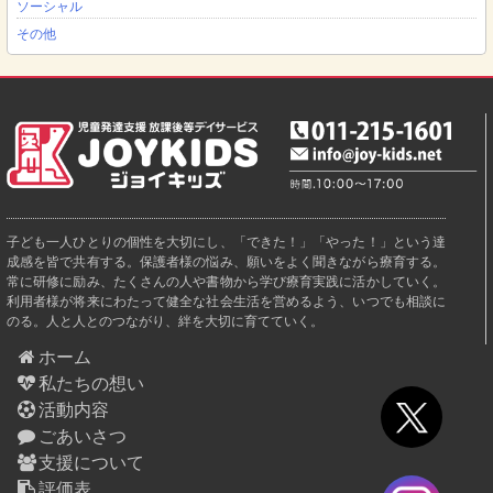
ソーシャル
その他
子ども一人ひとりの個性を大切にし、「できた！」「やった！」という達
成感を皆で共有する。保護者様の悩み、願いをよく聞きながら療育する。
常に研修に励み、たくさんの人や書物から学び療育実践に活かしていく。
利用者様が将来にわたって健全な社会生活を営めるよう、いつでも相談に
のる。人と人とのつながり、絆を大切に育てていく。
ホーム
私たちの想い
活動内容
ごあいさつ
支援について
評価表