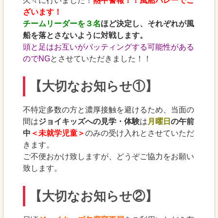
久々に行いました！
熱中警報！！風船バレーでご
ざいます！
チームリーダーを３名
ほど決定し、それぞれが風
船を落とさないように対戦します。
頭と足はお互いがバッティングする可能性がある
のでNG
とさせていただきました！！
【大切なお知らせ①】
不特定多数の方と濃厚接触を避けるため、当面の
間は
ジョイキッズへの見学・体験
は
月曜日
の午前
中
＜未就学児童＞
のみの受け入れとさせていただ
きます。
ご不便おかけ致しますが、どうぞご協力をお願い
致します。
【大切なお知らせ②】