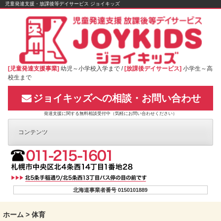
Skip
児童発達支援・放課後等デイサービス ジョイキッズ
to
content
[児童発達支援事業]
幼児～小学校入学まで /
[放課後デイサービス]
小学生～高
校生まで
ジョイキッズへの相談・お問い合わせ
発達支援に関する無料相談受付中（気軽にお問い合わせください）
コンテンツ
北海道事業者番号 0150101889
ホーム
>
体育