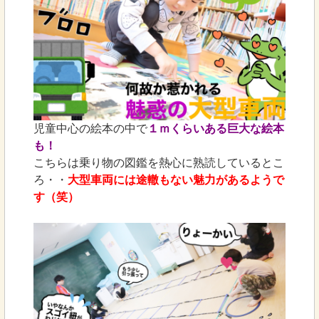
児童中心の絵本の中で
１ｍくらいある巨大な絵本
も！
こちらは乗り物の図鑑を熱心に熟読しているとこ
ろ・・
大型車両には途轍もない魅力があるようで
す（笑）