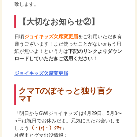
致します。
【大切なお知らせ②】
日頃
ジョイキッズ欠席変更届
をご利用いただき有
難うございます！まだ使ったことがないorもう用
紙が無いよ！という方は
下記のリンクよりダウン
ロードしていただきご活用ください！
ジョイキッズ欠席変更届
クマTのぼそっと独り言
ク
マT
「明日からGW!ジョイキッズ は4月29日、5月3〜
5日は祝日でお休みだよ。元気にまたお会いしま
しょう
（・(ｪ)・）ｸﾏｯ
」
札幌市ヒグマ出没情報：