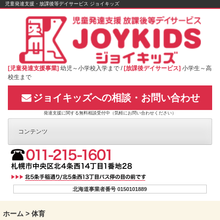
Skip
児童発達支援・放課後等デイサービス ジョイキッズ
to
content
[児童発達支援事業]
幼児～小学校入学まで /
[放課後デイサービス]
小学生～高
校生まで
ジョイキッズへの相談・お問い合わせ
発達支援に関する無料相談受付中（気軽にお問い合わせください）
コンテンツ
北海道事業者番号 0150101889
ホーム
>
体育