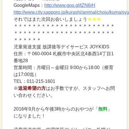
GoogleMaps：
http://www.goo.gl/tZN6rH
http://www.city.sapporo.jp/kurashi/animal/choju/kuma/sy
それではまた次回お会いしましょう
★★★
＊＊＊＊＊＊＊＊＊＊＊＊＊＊＊＊＊＊＊＊＊＊
＊＊＊＊＊＊＊＊＊＊＊＊＊＊＊＊＊＊＊＊＊＊
＊＊＊＊＊＊
児童発達支援 放課後等デイサービス JOYKIDS
住所：〒060-0004 札幌市中央区北4条西14丁目1
番地28
営業時間：月曜日～金曜日 9:00から18:00（療育
は17:00迄）
TEL：011-215-1601
※
送迎希望の方
はお手数ですが、スタッフへお問
い合わせください。
2016年9月から午後3時からのおやつが「
無料
」
になりました！