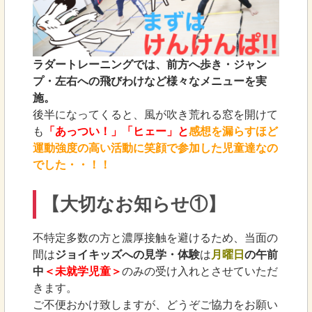
ラダートレーニングでは、前方へ歩き・ジャン
プ・左右への飛びわけなど様々なメニューを実
施。
後半になってくると、風が吹き荒れる窓を開けて
も
「あっつい！」「ヒェー」と
感想を漏らすほど
運動強度の高い活動に笑顔で参加した児童達なの
でした・・！！
【大切なお知らせ①】
不特定多数の方と濃厚接触を避けるため、当面の
間は
ジョイキッズへの見学・体験
は
月曜日
の午前
中
＜未就学児童＞
のみの受け入れとさせていただ
きます。
ご不便おかけ致しますが、どうぞご協力をお願い