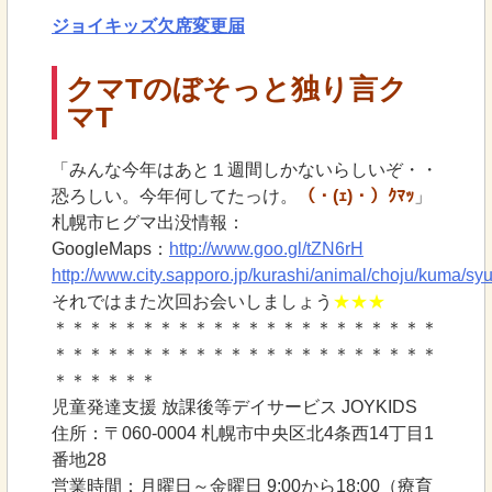
ジョイキッズ欠席変更届
クマTのぼそっと独り言
ク
マT
「みんな今年はあと１週間しかないらしいぞ・・
恐ろしい。今年何してたっけ。
（・(ｪ)・）ｸﾏｯ
」
札幌市ヒグマ出没情報：
GoogleMaps：
http://www.goo.gl/tZN6rH
http://www.city.sapporo.jp/kurashi/animal/choju/kuma/sy
それではまた次回お会いしましょう
★★★
＊＊＊＊＊＊＊＊＊＊＊＊＊＊＊＊＊＊＊＊＊＊
＊＊＊＊＊＊＊＊＊＊＊＊＊＊＊＊＊＊＊＊＊＊
＊＊＊＊＊＊
児童発達支援 放課後等デイサービス JOYKIDS
住所：〒060-0004 札幌市中央区北4条西14丁目1
番地28
営業時間：月曜日～金曜日 9:00から18:00（療育