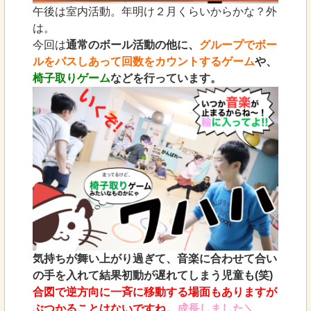
午後は室内活動。年明け２月くらいからかな？外
は。
今回は
通常のボール活動の他に、
グループでボー
ルをパスしあって回数をカウントするゲーム
や、
椅子取りゲーム
などを行っています。
気持ちが舞い上がり過ぎて、音楽に合わせて合い
の手を入れて結果初動が遅れてしまう児童も(笑)
合図で逆方向に一斉に移動する場面もありますが
ぶつかることはないですね。
成長しました＼