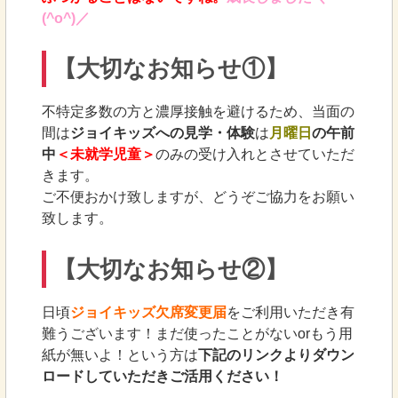
(^o^)／
【大切なお知らせ①】
不特定多数の方と濃厚接触を避けるため、当面の
間は
ジョイキッズへの見学・体験
は
月曜日
の午前
中
＜未就学児童＞
のみの受け入れとさせていただ
きます。
ご不便おかけ致しますが、どうぞご協力をお願い
致します。
【大切なお知らせ②】
日頃
ジョイキッズ欠席変更届
をご利用いただき有
難うございます！まだ使ったことがないorもう用
紙が無いよ！という方は
下記のリンクよりダウン
ロードしていただきご活用ください！