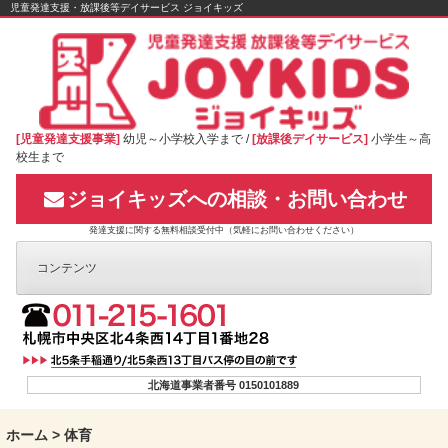
Skip
児童発達支援・放課後等デイサービス ジョイキッズ
to
content
[児童発達支援事業]
幼児～小学校入学まで /
[放課後デイサービス]
小学生～高
校生まで
ジョイキッズへの相談・お問い合わせ
発達支援に関する無料相談受付中（気軽にお問い合わせください）
コンテンツ
北海道事業者番号 0150101889
ホーム
>
体育