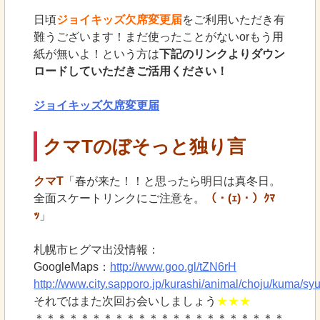
日頃
ジョイキッズ欠席変更届
をご利用いただき有
難うございます！まだ使ったことがないorもう用
紙が無いよ！という方は
下記のリンクよりダウン
ロードしていただきご活用ください！
ジョイキッズ欠席変更届
クマTのぼそっと独り言
クマT
「春が来た！！と思ったら明日は真冬日。
全面スケートリンクにご注意を。
（・(ｪ)・）ｸﾏ
ｯ
」
札幌市ヒグマ出没情報：
GoogleMaps：
http://www.goo.gl/tZN6rH
http://www.city.sapporo.jp/kurashi/animal/choju/kuma/sy
それではまた次回お会いしましょう
★★★
＊＊＊＊＊＊＊＊＊＊＊＊＊＊＊＊＊＊＊＊＊＊