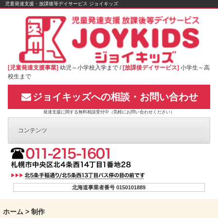
Skip
児童発達支援・放課後等デイサービス ジョイキッズ
to
content
[児童発達支援事業]
幼児～小学校入学まで /
[放課後デイサービス]
小学生～高
校生まで
ジョイキッズへの相談・お問い合わせ
発達支援に関する無料相談受付中（気軽にお問い合わせください）
コンテンツ
北海道事業者番号 0150101889
ホーム
>
制作