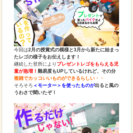
今回は
2月の授賞式の模様と3月から新たに始まっ
たレゴの様子をお伝えします！
継続した登所により
プレゼントレゴをもらえる児
童が急増！
難易度もUPしているけれど、その分
複雑でカッコいいものができるらしい・・
そろそろ
＜モーター＞を使ったものが
出ると風の
うわさで聞いたぞ！