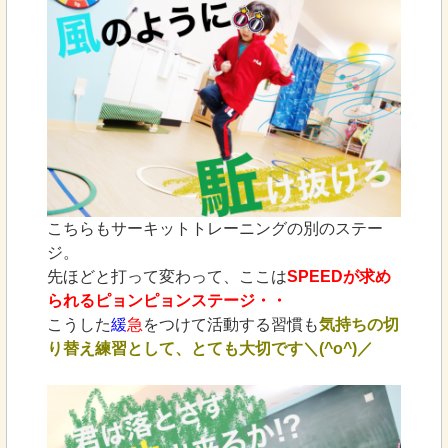
こちらもサーキットトレーニングの別のステー
ジ。
先ほどと打って変わって、ここは
SPEEDが求め
られるピョンピョンステージ・・
こうした
緩
急
をつけて活動する習慣も
気持ちの切
り替え練習として、とても大切です＼(^o^)／