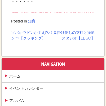
＊＊＊＊＊＊
Posted in
知育
ソバかウドンか？え!?パ
見掛け倒しの支柱と撮影
投
ン??【クッキング】
スタジオ【LEGO】
稿
ナ
ビ
NAVIGATION
ゲ
ー
ホーム
シ
イベントカレンダー
ョ
ン
アルバム