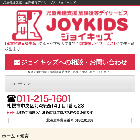
Skip
児童発達支援・放課後等デイサービス ジョイキッズ
to
content
[児童発達支援事業]
幼児～小学校入学まで /
[放課後デイサービス]
小学生～高
校生まで
ジョイキッズへの相談・お問い合わせ
発達支援に関する無料相談受付中（気軽にお問い合わせください）
コンテンツ
北海道事業者番号 0150101889
ホーム
>
知育