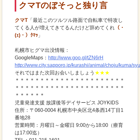
クマTのぼそっと独り言
クマT
「最近このツルツル路面で自転車で特攻し
てくる人が増えてきてるんだけど辞めてくれ
（・
(ｪ)・）ｸﾏｯ
」
札幌市ヒグマ出没情報：
GoogleMaps：
http://www.goo.gl/tZN6rH
http://www.city.sapporo.jp/kurashi/animal/choju/kuma/sy
それではまた次回お会いしましょう
★★★
＊＊＊＊＊＊＊＊＊＊＊＊＊＊＊＊＊＊＊＊＊＊
＊＊＊＊＊＊＊＊＊＊＊＊＊＊＊＊＊＊＊＊＊＊
＊＊＊＊＊＊
児童発達支援 放課後等デイサービス JOYKIDS
住所：〒060-0004 札幌市中央区北4条西14丁目1
番地28
営業時間：月曜日～金曜日 9:00から18:00（療育
は17:00迄）