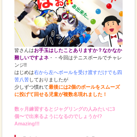
皆さんは
お手玉はしたことありますか？なかなか
難しいですよネ
・・今回はテニスボールでチャレ
ンジ!!
はじめは
右から左へボールを受け渡すだけでも四
苦八苦
しておりましたが
少しずつ慣れて
最後には2個のボールをスムーズ
に投げて回せる児童が複数名現れました！
数ヶ月練習するとジャグリングの人みたいに3
個〜で出来るようになるのでしょうか!?
Amazing!!!