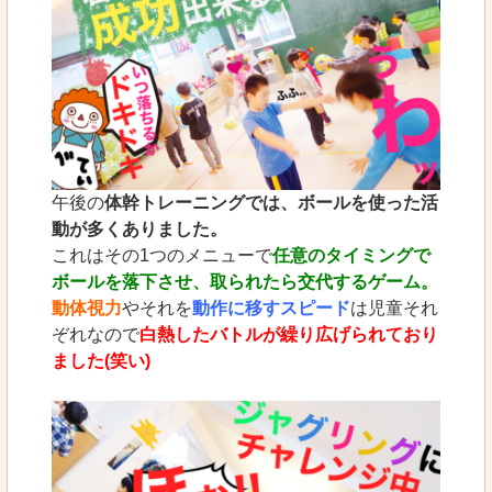
午後の
体幹トレーニングでは、ボールを使った活
動が多くありました。
これはその1つのメニューで
任意のタイミングで
ボールを落下させ、取られたら交代するゲーム。
動体視力
やそれを
動作に移すスピード
は児童それ
ぞれなので
白熱したバトルが繰り広げられており
ました(笑い)