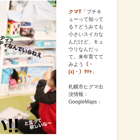
クマT
「プチキ
ューって知って
る？どうみても
小さいスイカな
んだけど、キュ
ウリなんだっ
て。来年育てて
みよう
（・
(ｪ)・）ｸﾏｯ
」
札幌市ヒグマ出
没情報：
GoogleMaps：