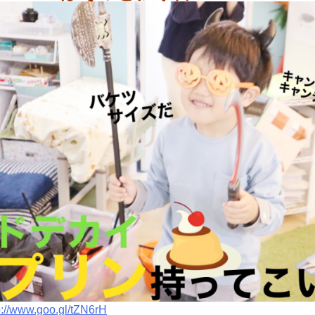
p://www.goo.gl/tZN6rH