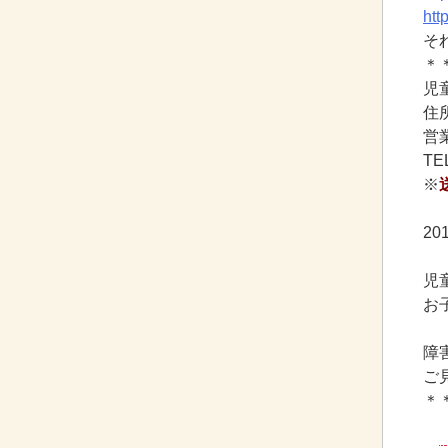
htt
そ
＊
児
住所
営業
TE
※
2
児
お
障
ご
＊