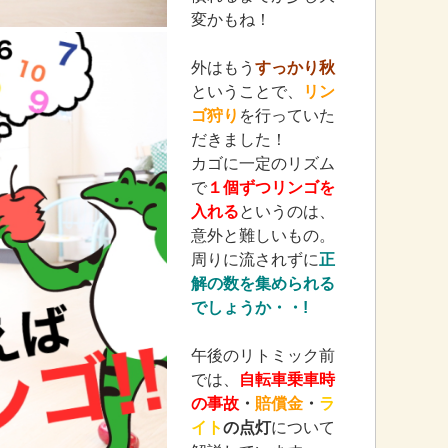
変かもね！
外はもう
すっかり秋
ということで、
リン
ゴ狩り
を行っていた
だきました！
カゴに一定のリズム
で
１個ずつリンゴを
入れる
というのは、
意外と難しいもの。
周りに流されずに
正
解の数を集められる
でしょうか・・!
午後のリトミック前
では、
自転車乗車時
の事故
・
賠償金
・
ラ
イト
の点灯
について