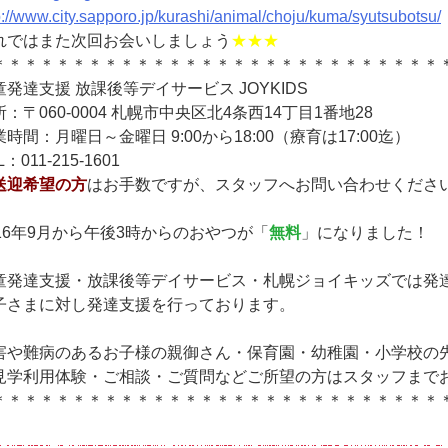
p://www.city.sapporo.jp/kurashi/animal/choju/kuma/syutsubotsu/
れではまた次回お会いしましょう
★★★
＊＊＊＊＊＊＊＊＊＊＊＊＊＊＊＊＊＊＊＊＊＊＊＊＊＊＊＊
童発達支援 放課後等デイサービス JOYKIDS
：〒060-0004 札幌市中央区北4条西14丁目1番地28
時間：月曜日～金曜日 9:00から18:00（療育は17:00迄）
L：011-215-1601
送迎希望の方
はお手数ですが、スタッフへお問い合わせくださ
016年9月から午後3時からのおやつが「
無料
」になりました！
童発達支援・放課後等デイサービス・札幌ジョイキッズでは発
子さまに対し発達支援を行っております。
害や難病のあるお子様の親御さん・保育園・幼稚園・小学校の
見学利用体験・ご相談・ご質問などご所望の方はスタッフまで
＊＊＊＊＊＊＊＊＊＊＊＊＊＊＊＊＊＊＊＊＊＊＊＊＊＊＊＊