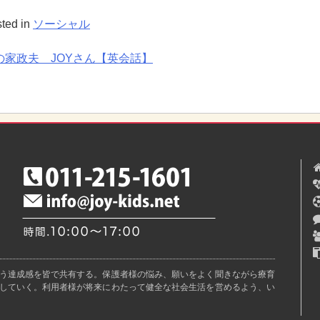
ted in
ソーシャル
の家政夫 JOYさん【英会話】
投
稿
ナ
ビ
ゲ
ー
シ
ョ
ン
う達成感を皆で共有する。保護者様の悩み、願いをよく聞きながら療育
していく。利用者様が将来にわたって健全な社会生活を営めるよう、い