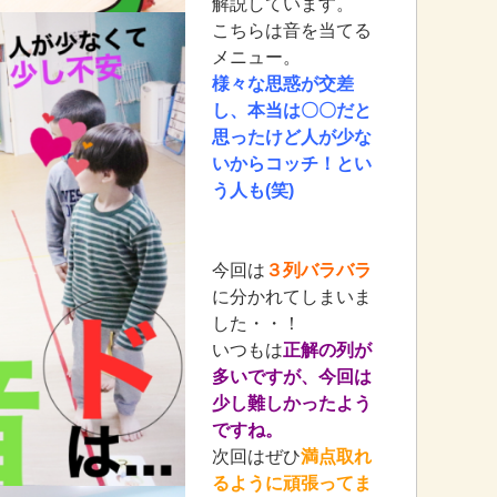
解説しています。
こちらは音を当てる
メニュー。
様々な思惑が交差
し、本当は〇〇だと
思ったけど人が少な
いからコッチ！とい
う人も(笑)
今回は
３列バラバラ
に分かれてしまいま
した・・！
いつもは
正解の列が
多いですが、今回は
少し難しかったよう
ですね。
次回はぜひ
満点取れ
るように頑張ってま