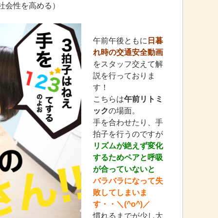
社会性を高める）
午前午後ともに
日暮
れ時の交通安全動画
をスタッフ交えて解
説を行っておりま
す！
こちらは
午前リトミ
ック
の場面。
手を合わせたり、手
拍子を行うのですが
リズムが絶えず変化
するためペアと呼吸
が合っていないと
バラバラになって失
敗してしまいま
す・・＼(^o^)／
慣れるまでが少し大