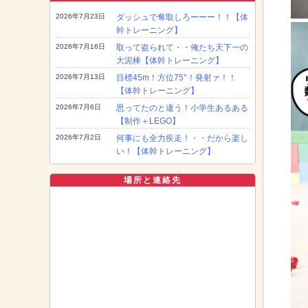
2026年7月23日
ダッシュで奪取しろーーー！！【体
幹トレーニング】
2026年7月16日
取って盗られて・・俺たち天下一の
大泥棒【体幹トレーニング】
2026年7月13日
目標45m！方位75°！発射ァ！！
【体幹トレーニング】
2026年7月6日
思ってたのと違う！小学生あるある
【制作＋LEGO】
2026年7月2日
何事にも全力疾走！・・だから楽し
い！【体幹トレーニング】
場所と連絡先