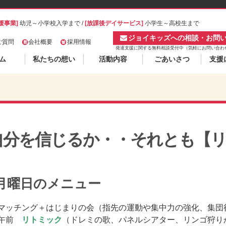
援事業]
幼児～小学校入学まで /
[放課後デイサービス]
小学生～高校生まで
ジョイキッズへの相談・お問
ご質問
会社概要
採用情報
発達支援に関する無料相談受付中（気軽にお問い合わ
ム
私たちの想い
活動内容
ごあいさつ
支援
自分を信じるか・・それとも【
月曜日のメニュー
 マッチング＋はじまりの会（指先の運動や集中力の強化、集団
 午前
リトミック
（ドレミの歌、パネルシアター、リンゴ狩り