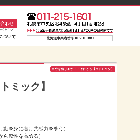
い合わせ
せください）
について
北海道事業者番号 0150101889
自分を信じるか・・それとも【リトミック】
リトミック】
行動を身に着け共感力を養う）
から感性を高める）