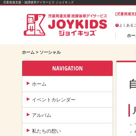
Skip
児童発達支援・放課後等デイサービス ジョイキッズ
to
[児童発達支
content
よくある
ホー
ホーム
>
ソーシャル
NAVIGATION
ホーム
イベントカレンダー
アルバム
・
私たちの想い
・