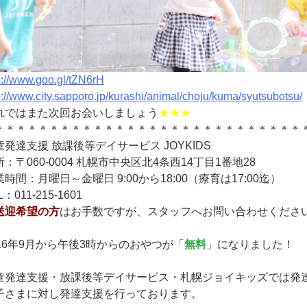
p://www.goo.gl/tZN6rH
p://www.city.sapporo.jp/kurashi/animal/choju/kuma/syutsubotsu/
れではまた次回お会いしましょう
★★★
＊＊＊＊＊＊＊＊＊＊＊＊＊＊＊＊＊＊＊＊＊＊＊＊＊＊＊＊
童発達支援 放課後等デイサービス JOYKIDS
：〒060-0004 札幌市中央区北4条西14丁目1番地28
時間：月曜日～金曜日 9:00から18:00（療育は17:00迄）
L：011-215-1601
送迎希望の方
はお手数ですが、スタッフへお問い合わせくださ
016年9月から午後3時からのおやつが「
無料
」になりました！
童発達支援・放課後等デイサービス・札幌ジョイキッズでは発
子さまに対し発達支援を行っております。