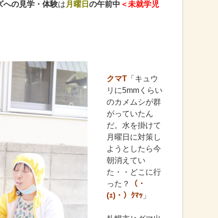
ズへの見学・体験
は
月曜日
の午前中
＜未就学児
クマT
「キュウ
リに5mmくらい
のカメムシが群
がっていたん
だ。水を掛けて
月曜日に対策し
ようとしたら今
朝消えてい
た・・どこに行
った？
（・
(ｪ)・）ｸﾏｯ
」