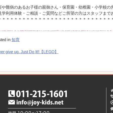
害や難病のあるお子様の親御さん・保育園・幼稚園・小学校の
見学利用体験・ご相談・ご質問などご所望の方はスタッフまで
＊＊＊＊＊＊＊＊＊＊＊＊＊＊＊＊＊＊＊＊＊＊＊＊＊＊＊＊
ted in
知育
er give up. Just Do It!!【LEGO】
投
稿
ナ
ビ
ゲ
ー
シ