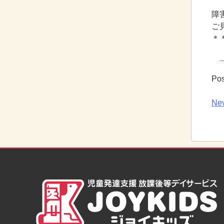
障
ご
＊
Pos
Nev