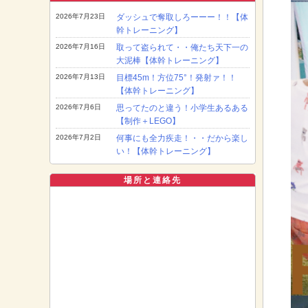
2026年7月23日
ダッシュで奪取しろーーー！！【体
幹トレーニング】
2026年7月16日
取って盗られて・・俺たち天下一の
大泥棒【体幹トレーニング】
2026年7月13日
目標45m！方位75°！発射ァ！！
【体幹トレーニング】
2026年7月6日
思ってたのと違う！小学生あるある
【制作＋LEGO】
2026年7月2日
何事にも全力疾走！・・だから楽し
い！【体幹トレーニング】
場所と連絡先