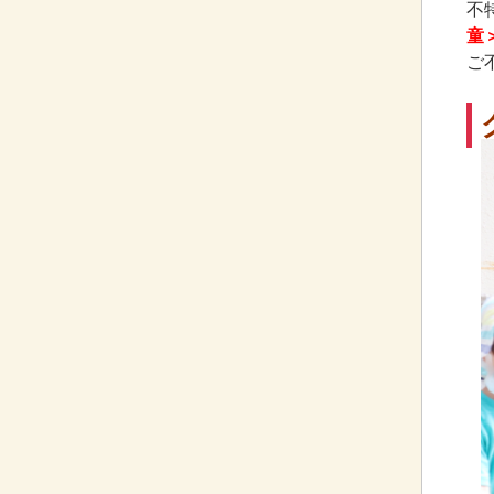
不
童
ご