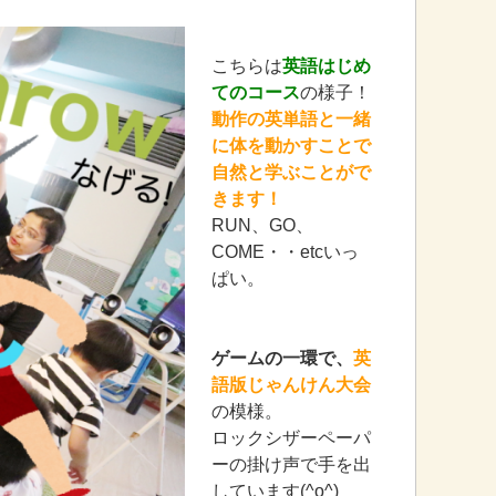
こちらは
英語はじめ
てのコース
の様子！
動作の英単語と一緒
に体を動かすことで
自然と学ぶことがで
きます！
RUN、GO、
COME・・etcいっ
ぱい。
ゲームの一環で、
英
語版じゃんけん大会
の模様。
ロックシザーペーパ
ーの掛け声で手を出
しています(^o^)