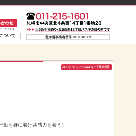
い合わせ
せください）
について
北海道事業者番号 0150101889
みんな!おらにPeaceを!!【英会話】
】
行動を身に着け共感力を養う）