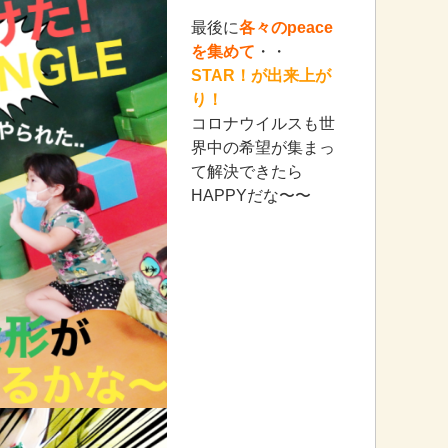
最後に
各々のpeace
を集めて
・・
STAR！が出来上が
り！
コロナウイルスも世
界中の希望が集まっ
て解決できたら
HAPPYだな〜〜