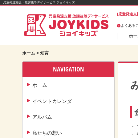
Skip
児童発達支援・放課後等デイサービス ジョイキッズ
to
[児童発達支
content
よくある
ホー
ホーム
>
知育
NAVIGATION
み
ホーム
イベントカレンダー
アルバム
・
私たちの想い
・