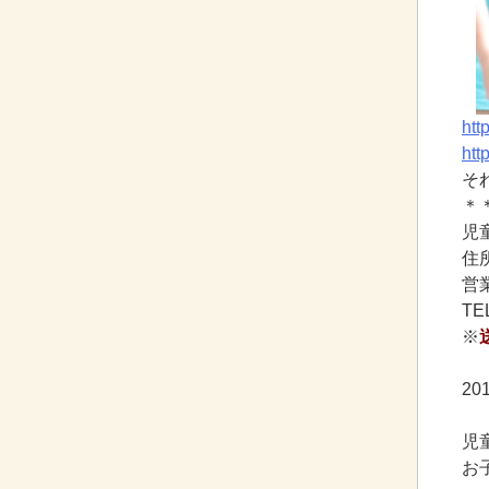
htt
htt
そ
＊
児
住所
営業
TE
※
2
児
お