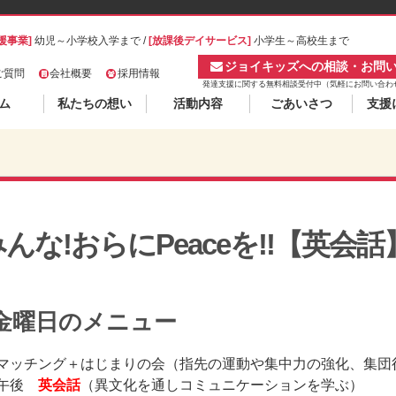
援事業]
幼児～小学校入学まで /
[放課後デイサービス]
小学生～高校生まで
ジョイキッズへの相談・お問
ご質問
会社概要
採用情報
発達支援に関する無料相談受付中（気軽にお問い合わ
ム
私たちの想い
活動内容
ごあいさつ
支援
んな!おらにPeaceを!!【英会話
金曜日のメニュー
 マッチング＋はじまりの会（指先の運動や集中力の強化、集団
 午後
英会話
（異文化を通しコミュニケーションを学ぶ）