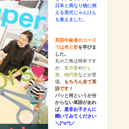
日本と異なり物に例
える英式じゃんけん
も覚えました。
英語中級者のコース
では色と形
を学びま
した。
丸や三角は簡単です
が、
長方形
や
ひし
形
、
楕円形
などが登
場。
もちろん全て英
語です！
パッと何というか分
からない単語があれ
ば
、是非お子さんに
聞いてみてください
＼(^o^)／