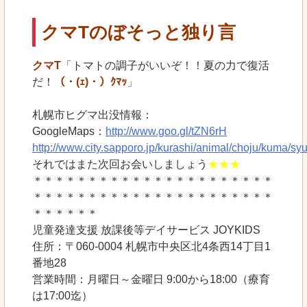
クマTのぼそっと独り言
クマT
「トマトの調子がいいぞ！！夏の力で復活
だ！
（・(ｪ)・）ｸﾏｯ
」
札幌市ヒグマ出没情報：
GoogleMaps：
http://www.goo.gl/tZN6rH
http://www.city.sapporo.jp/kurashi/animal/choju/kuma/sy
それではまた次回お会いしましょう
★★★
＊＊＊＊＊＊＊＊＊＊＊＊＊＊＊＊＊＊＊＊＊＊
＊＊＊＊＊＊＊＊＊＊＊＊＊＊＊＊＊＊＊＊＊＊
＊＊＊＊＊＊
児童発達支援 放課後等デイサービス JOYKIDS
住所：〒060-0004 札幌市中央区北4条西14丁目1
番地28
営業時間：月曜日～金曜日 9:00から18:00（療育
は17:00迄）