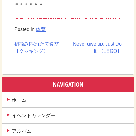
＊＊＊＊＊＊
Posted in
体育
初摘み!採れたて食材
Never give up. Just Do
投
【クッキング】
It!!【LEGO】
稿
ナ
ビ
NAVIGATION
ゲ
ー
ホーム
シ
イベントカレンダー
ョ
ン
アルバム