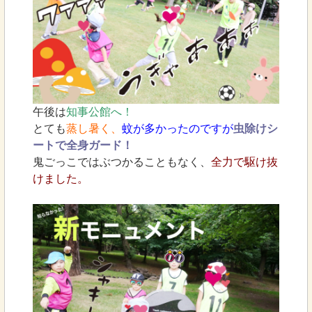
午後は
知事公館へ！
とても
蒸し暑く、
蚊が多かったのですが
虫除けシ
ートで全身ガード！
鬼ごっこではぶつかることもなく、
全力で駆け抜
けました。