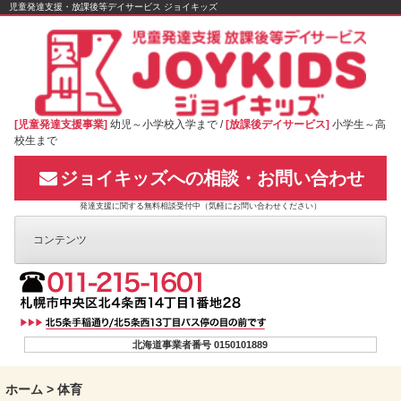
Skip
児童発達支援・放課後等デイサービス ジョイキッズ
to
content
[児童発達支援事業]
幼児～小学校入学まで /
[放課後デイサービス]
小学生～高
校生まで
ジョイキッズへの相談・お問い合わせ
発達支援に関する無料相談受付中（気軽にお問い合わせください）
コンテンツ
北海道事業者番号 0150101889
ホーム
>
体育