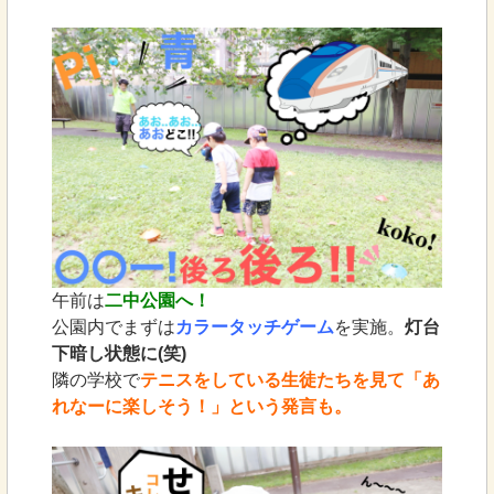
午前は
二中公園へ！
公園内でまずは
カラータッチゲーム
を実施。
灯台
下暗し状態に(笑)
隣の学校で
テニスをしている生徒たちを見て「あ
れなーに楽しそう！」という発言も。