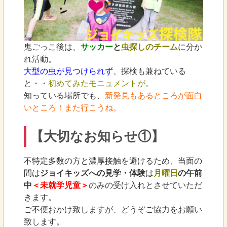
鬼ごっこ後は、
サッカー
と
虫探しのチーム
に分か
れ活動。
大型の虫が見つけられず
、探検も兼ねている
と・・
初めてみたモニュメントが。
知っている場所でも、
新発見もあるところが面白
いところ！また行こうね。
【大切なお知らせ①】
不特定多数の方と濃厚接触を避けるため、当面の
間は
ジョイキッズへの見学・体験
は
月曜日
の午前
中
＜未就学児童＞
のみの受け入れとさせていただ
きます。
ご不便おかけ致しますが、どうぞご協力をお願い
致します。