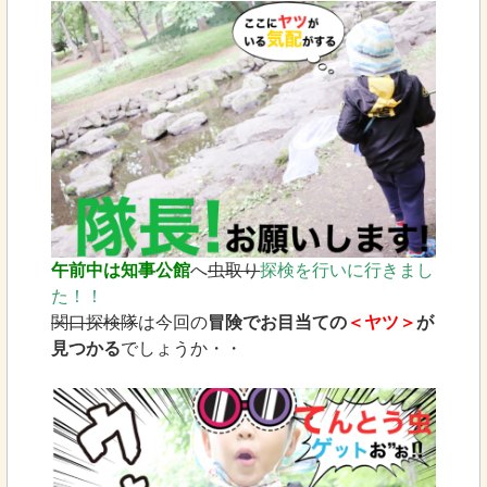
午前中は知事公館
へ
虫取り
探検を行いに行きまし
た！！
関口探検隊
は今回の
冒険でお目当ての
＜ヤツ＞
が
見つかる
でしょうか・・