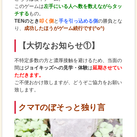
このゲームは
左手にいる人へ数を数えながらタッ
チする
もの。
TENのとき
叩く側
と
手を引っ込める側
の勝負とな
り、
成功したほうがゲーム続行です(^o^)
【大切なお知らせ①】
不特定多数の方と濃厚接触を避けるため、当面の
間は
ジョイキッズへの見学・体験
は
延期させてい
ただきます。
ご不便おかけ致しますが、どうぞご協力をお願い
致します。
クマTのぼそっと独り言