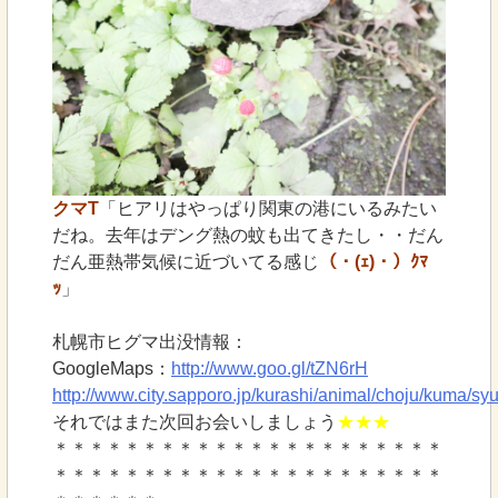
クマT
「ヒアリはやっぱり関東の港にいるみたい
だね。去年はデング熱の蚊も出てきたし・・だん
だん亜熱帯気候に近づいてる感じ
（・(ｪ)・）ｸﾏ
ｯ
」
札幌市ヒグマ出没情報：
GoogleMaps：
http://www.goo.gl/tZN6rH
http://www.city.sapporo.jp/kurashi/animal/choju/kuma/sy
それではまた次回お会いしましょう
★★★
＊＊＊＊＊＊＊＊＊＊＊＊＊＊＊＊＊＊＊＊＊＊
＊＊＊＊＊＊＊＊＊＊＊＊＊＊＊＊＊＊＊＊＊＊