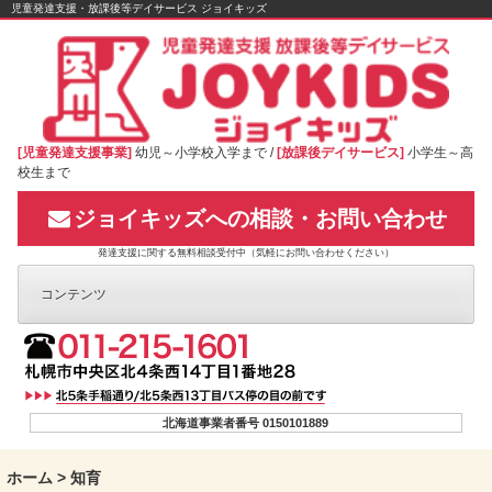
Skip
児童発達支援・放課後等デイサービス ジョイキッズ
to
content
[児童発達支援事業]
幼児～小学校入学まで /
[放課後デイサービス]
小学生～高
校生まで
ジョイキッズへの相談・お問い合わせ
発達支援に関する無料相談受付中（気軽にお問い合わせください）
コンテンツ
北海道事業者番号 0150101889
ホーム
>
知育