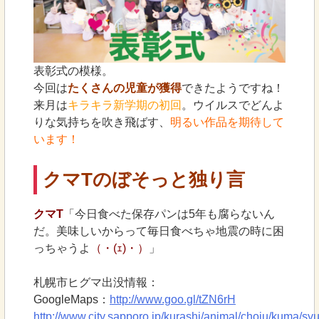
表彰式の模様。
今回は
たくさんの児童が獲得
できたようですね！
来月は
キラキラ新学期の初回
。ウイルスでどんよ
りな気持ちを吹き飛ばす、
明るい作品を期待して
います！
クマTのぼそっと独り言
クマT
「今日食べた保存パンは5年も腐らないん
だ。美味しいからって毎日食べちゃ地震の時に困
っちゃうよ
（・(ｪ)・）
」
札幌市ヒグマ出没情報：
GoogleMaps：
http://www.goo.gl/tZN6rH
http://www.city.sapporo.jp/kurashi/animal/choju/kuma/sy