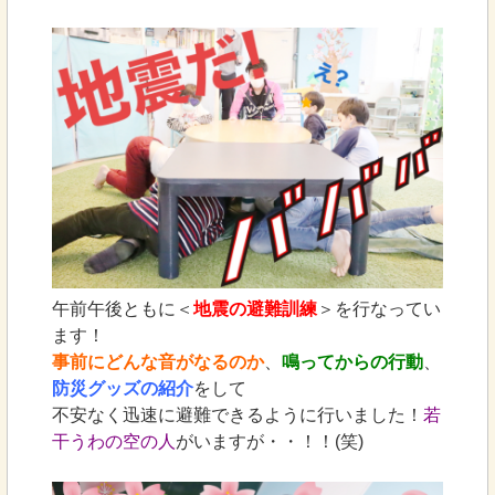
午前午後ともに＜
地震の避難訓練
＞を行なってい
ます！
事前にどんな音がなるのか
、
鳴ってからの行動
、
防災グッズの紹介
をして
不安なく迅速に避難できるように行いました！
若
干うわの空の人
がいますが・・！！(笑)