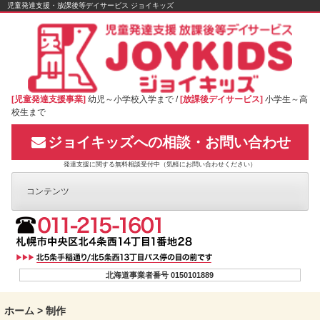
Skip
児童発達支援・放課後等デイサービス ジョイキッズ
to
content
[児童発達支援事業]
幼児～小学校入学まで /
[放課後デイサービス]
小学生～高
校生まで
ジョイキッズへの相談・お問い合わせ
発達支援に関する無料相談受付中（気軽にお問い合わせください）
コンテンツ
北海道事業者番号 0150101889
ホーム
>
制作