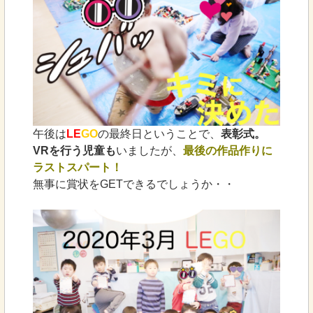
午後は
LE
GO
の最終日ということで、
表彰式。
VRを行う児童も
いましたが、
最後の作品作りに
ラストスパート！
無事に賞状をGETできるでしょうか・・