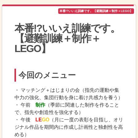
本番!?いいえ訓練です。【避難訓練＋制作＋LEGO】
本番!?いいえ訓練です。
【避難訓練＋制作＋
LEGO】
今回のメニュー
・ マッチング＋はじまりの会（指先の運動や集
中力の強化、集団行動を身に着け共感力を養う）
・ 午前
制作
（季節に関連した制作を作ること
で、指先や創造性を強化する）
・ 午後
LE
GO
（月に一度の表彰を目指し、オリ
ジナル作品を期間内に作成し計画性と独創性を高
める）