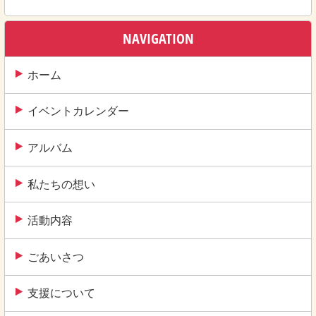
稿
ナ
NAVIGATION
ビ
ゲ
ホーム
ー
イベントカレンダー
シ
ョ
アルバム
ン
私たちの想い
活動内容
ごあいさつ
支援について