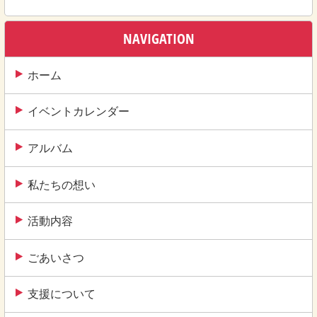
稿
ナ
NAVIGATION
ビ
ゲ
ホーム
ー
イベントカレンダー
シ
ョ
アルバム
ン
私たちの想い
活動内容
ごあいさつ
支援について