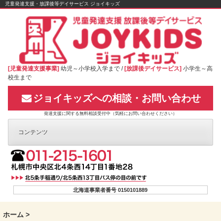
Skip
児童発達支援・放課後等デイサービス ジョイキッズ
to
content
[児童発達支援事業]
幼児～小学校入学まで /
[放課後デイサービス]
小学生～高
校生まで
ジョイキッズへの相談・お問い合わせ
発達支援に関する無料相談受付中（気軽にお問い合わせください）
コンテンツ
北海道事業者番号 0150101889
ホーム
>